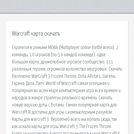
Warcraft карта скачать
Стратегия в режиме MOBA (Multiplayer online battle arena). 2
команды, 10 игроков (по 5 в каждой команде); одна
большая карта; дружелюбное игровое сообщество; 111
различных героев; огромное количество неигровых. Скачать
бесплатно WarCraft 3 Frozen Throne, Dota Allstars, Garena,
Гарена, Дота, Патч. World of Warcraft самая успешная и
популярная во всем мире компьютерная игра всех времен и
народов в жанре стратегии реального времени. Скачать
новую версию доты с ботами. Самая популярная карта для
Warcraft III доступна для игры с компьютерным разумом.
Карты для warcraft 3. Вероятней всего вы попали сюда, так
как искали карты для игры Warcraft 3 The Frozen Throne.
Битва за королество Азерот продолжается в игре Warcraft II: