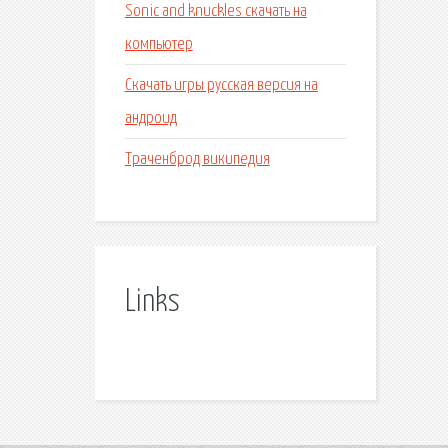
Sonic and knuckles скачать на
компьютер
Скачать игры русская версия на
андроид
Траченброд википедия
Links