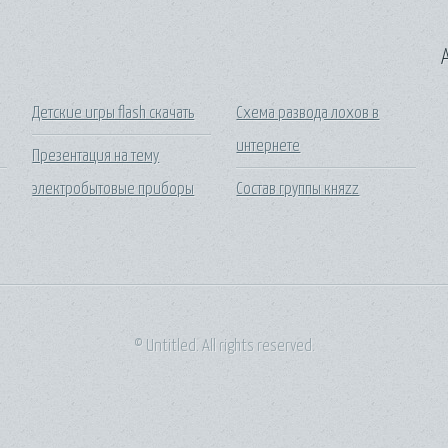
A
Детские игры flash скачать
Схема развода лохов в
интернете
Презентация на тему
электробытовые приборы
Состав группы княzz
© Untitled. All rights reserved.