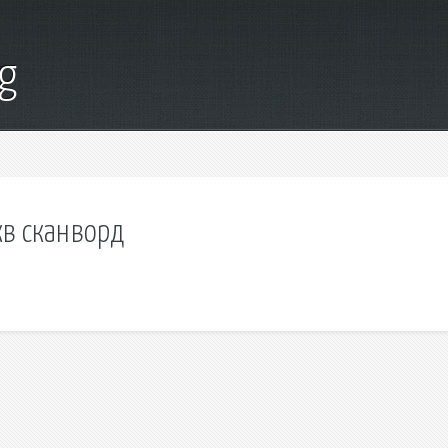
g
кв сканворд