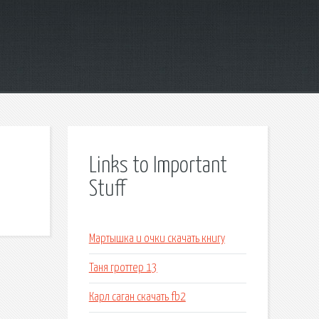
Links to Important
Stuff
Мартышка и очки скачать книгу
Таня гроттер 13
Карл саган скачать fb2