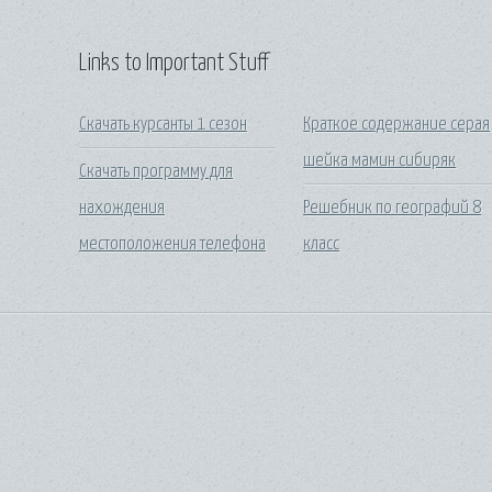
Links to Important Stuff
Скачать курсанты 1 сезон
Краткое содержание серая
шейка мамин сибиряк
Скачать программу для
нахождения
Решебник по географий 8
местоположения телефона
класс