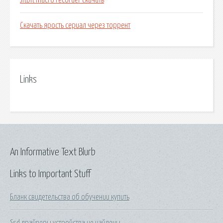
Jitbit macro recorder скачать
Скачать ярость сериал через торрент
Links
An Informative Text Blurb
Links to Important Stuff
Бланк свидетельства об обучении купить
Ssd драйверы устройства не найдены