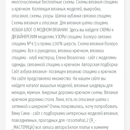
многочисленные бесплатные схемы. Схемы вязания спицами
и крючком. Коллекция вязаных моделей, выкройки,
описания, схемы, узоры. Шапка-кубанка связана спицами.
Схемы вязания и описание. Для вязания шапки спицами.
ХОББИ-БЛОГ О МОДНОМ ВЯЗАНИИ. Здесь вы найдете СХЕМЫ к
ДИЗАЙНЕРСКИМ моделям, УЗОРЫ спицами. Болеро связано
спицами №4.5 и пряжи 100% шерсть. Схема вязания болеро
спицами. Все о рукоделии, вязании крючком, вязании
спицами - клуб мастериц. Елена Вязалочка - сайт с моделями
одежды, связанной спицами и крючком. Авторская подборка.
Сайт азбука вязания- посвящен вязанию спицами и крючком.
На сайте представлено множество. На нашем сайте вы
найдете каталог вышитых моделей, вязаные шедевры для
женщин, мужчин. Ажурные дорожки крючком схемы. Вязание
крючком дорожки стола. Лана, есть ли описание шапки с
затяжкой и шнурком? Очень понравилась, хочу попробовать.
Вяжу Сама - сайт с подборками интересных моделей вязания,
повседневных, пригодных для. rosomaha12 (Я_-
_МАСТЕРИЦА) все записи автора Белое платье к зимнему