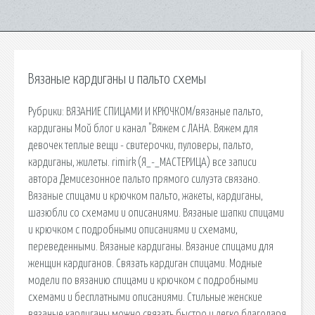
Вязаные кардиганы и пальто схемы
Рубрики: ВЯЗАНИЕ СПИЦАМИ И КРЮЧКОМ/вязаные пальто,
кардиганы Мой блог и канал "Вяжем с ЛАНА. Вяжем для
девочек теплые вещи - свитерочки, пуловеры, пальто,
кардиганы, жилеты. rimirk (Я_-_МАСТЕРИЦА) все записи
автора Демисезонное пальто прямого силуэта связано.
Вязаные спицами и крючком пальто, жакеты, кардиганы,
шазюбли со схемами и описаниями. Вязаные шапки спицами
и крючком с подробными описаниями и схемами,
переведенными. Вязаные кардиганы. Вязание спицами для
женщин кардиганов. Связать кардиган спицами. Модные
модели по вязанию спицами и крючком с подробными
схемами и бесплатными описаниями. Стильные женские
вязаные кардиганы можно связать быстро и легко благодаря