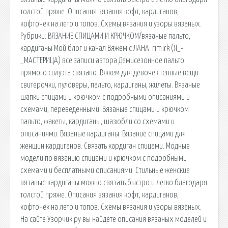
толстой пряже. Описания вязания кофт, кардиганов,
кофточек на лето и топов. Схемы вязания и узоры вязаных.
Рубрики: ВЯЗАНИЕ СПИЦАМИ И КРЮЧКОМ/вязаные пальто,
кардиганы Мой блог и канал Вяжем с ЛАНА. rimirk (Я_-
_МАСТЕРИЦА) все записи автора Демисезонное пальто
прямого силуэта связано. Вяжем для девочек теплые вещи -
свитерочки, пуловеры, пальто, кардиганы, жилеты. Вязаные
шапки спицами и крючком с подробными описаниями и
схемами, переведенными. Вязаные спицами и крючком
пальто, жакеты, кардиганы, шазюбли со схемами и
описаниями. Вязаные кардиганы. Вязание спицами для
женщин кардиганов. Связать кардиган спицами. Модные
модели по вязанию спицами и крючком с подробными
схемами и бесплатными описаниями. Стильные женские
вязаные кардиганы можно связать быстро и легко благодаря
толстой пряже. Описания вязания кофт, кардиганов,
кофточек на лето и топов. Схемы вязания и узоры вязаных.
На сайте Узорчик.ру вы найдёте описания вязаных моделей и