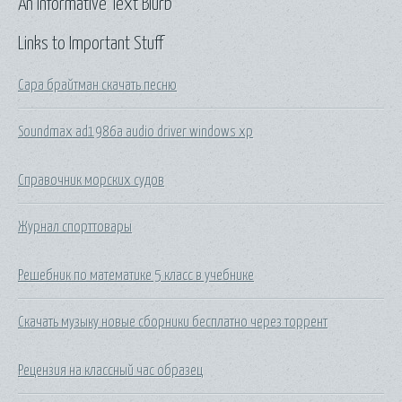
An Informative Text Blurb
Links to Important Stuff
Сара брайтман скачать песню
Soundmax ad1986a audio driver windows xp
Справочник морских судов
Журнал спорттовары
Решебник по математике 5 класс в учебнике
Скачать музыку новые сборники бесплатно через торрент
Рецензия на классный час образец