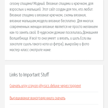
сезону спицами! Модный. Вязание спицами и крючком, для
взрослых и малышей. Этот сайт создан для тех, кто любит.
Вязание спицами и вязание крючком, схемы вязания,
вязание малышам,модели вязание бесплатно. Для многих
современных женщин вязание является не просто желанием
как-то занять свой. В чудесном домике поселилась Домашняя
Волшебница. И всё то она умеет: и вязать, и шить Если вы
захотите сшить такого кота из фетра), выкройку и фото
мастер-класс смотрите ниже.
Links to Important Stuff
Скачать игру crayon physics deluxe через торрент
Выращивание винограда книги скачать