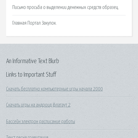
Письмо просьба о выделении денежных средств образец.
Главная Портал Закупок.
An Informative Text Blurb
Links to Important Stuff
Скачать бесплатно компьютерные игры начала 2000
Скачать игры на андроид флатаут 2
Бассейн электрон расписание работы
Текст песня гравитация