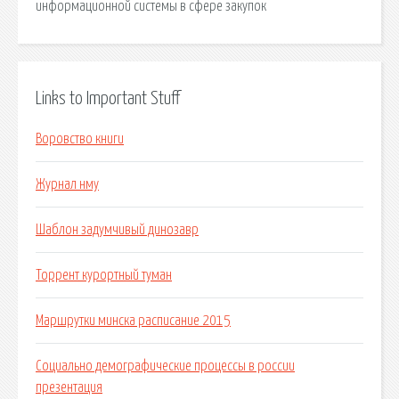
информационной системы в сфере закупок
Links to Important Stuff
Воровство книги
Журнал нму
Шаблон задумчивый динозавр
Торрент курортный туман
Маршрутки минска расписание 2015
Социально демографические процессы в россии
презентация