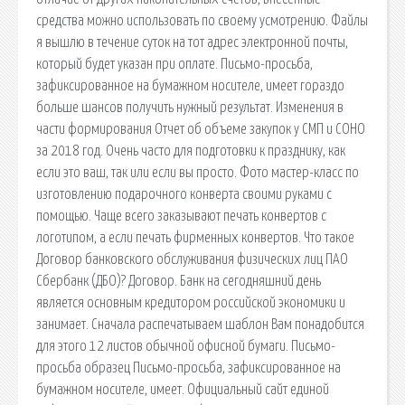
средства можно использовать по своему усмотрению. Файлы
я вышлю в течение суток на тот адрес электронной почты,
который будет указан при оплате. Письмо-просьба,
зафиксированное на бумажном носителе, имеет гораздо
больше шансов получить нужный результат. Изменения в
части формирования Отчет об объеме закупок у СМП и СОНО
за 2018 год. Очень часто для подготовки к празднику, как
если это ваш, так или если вы просто. Фото мастер-класс по
изготовлению подарочного конверта своими руками с
помощью. Чаще всего заказывают печать конвертов с
логотипом, а если печать фирменных конвертов. Что такое
Договор банковского обслуживания физических лиц ПАО
Сбербанк (ДБО)? Договор. Банк на сегодняшний день
является основным кредитором российской экономики и
занимает. Сначала распечатываем шаблон Вам понадобится
для этого 12 листов обычной офисной бумаги. Письмо-
просьба образец Письмо-просьба, зафиксированное на
бумажном носителе, имеет. Официальный сайт единой