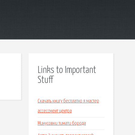
Links to Important
Stuff
Скачать книгу бесплатно я мастер
ассессмент центра
Минусовки тимати борода