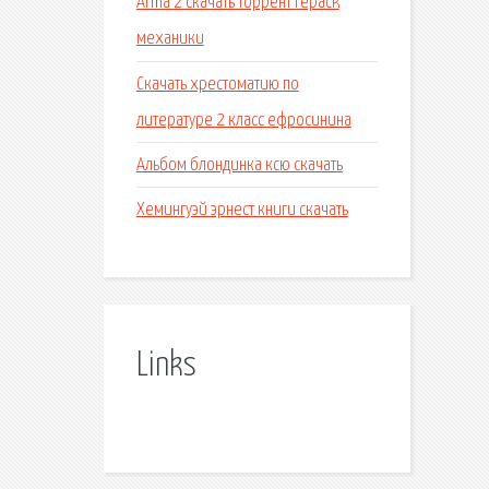
Arma 2 скачать торрент repack
механики
Скачать хрестоматию по
литературе 2 класс ефросинина
Альбом блондинка ксю скачать
Хемингуэй эрнест книги скачать
Links