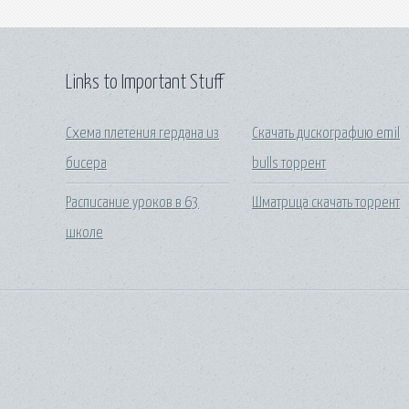
Links to Important Stuff
Схема плетения гердана из
Скачать дискографию emil
бисера
bulls торрент
Расписание уроков в 63
Шматрица скачать торрент
школе