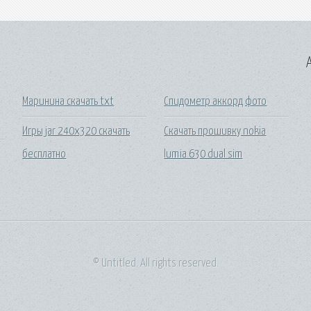
A
Маринина скачать txt
Спидометр аккорд фото
Игры jar 240x320 скачать
Скачать прошивку nokia
бесплатно
lumia 630 dual sim
© Untitled. All rights reserved.