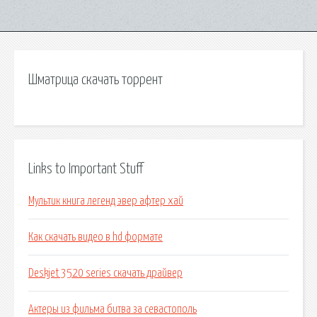
Шматрица скачать торрент
Links to Important Stuff
Мультик книга легенд эвер афтер хай
Как скачать видео в hd формате
Deskjet 3520 series скачать драйвер
Актеры из фильма битва за севастополь