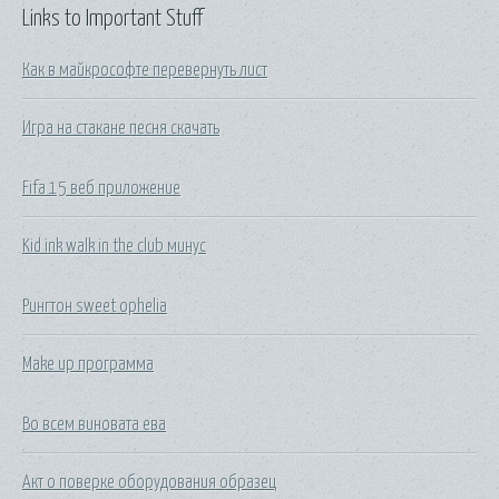
Links to Important Stuff
Как в майкрософте перевернуть лист
Игра на стакане песня скачать
Fifa 15 веб приложение
Kid ink walk in the club минус
Рингтон sweet ophelia
Make up программа
Во всем виновата ева
Акт о поверке оборудования образец