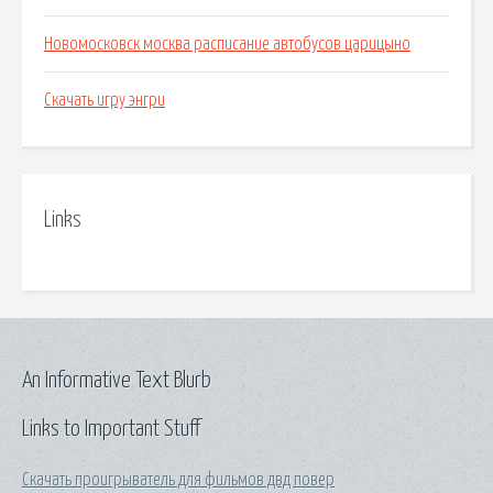
Новомосковск москва расписание автобусов царицыно
Скачать игру энгри
Links
An Informative Text Blurb
Links to Important Stuff
Скачать проигрыватель для фильмов двд повер