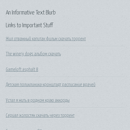
An Informative Text Blurb
Links to Important Stuff
Жил отважный капитан фильм скачать торрент
The winery dogs альбом скачать
Gameloft asphalt 8
Детская поликлиника кронштадт расписание врачей
Устал я жить в родном краю аккорды
Сериал холостяк скачать через торрент