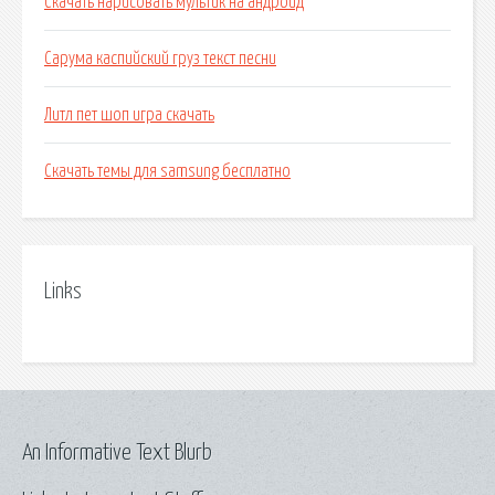
Скачать нарисовать мультик на андроид
Сарума каспийский груз текст песни
Литл пет шоп игра скачать
Скачать темы для samsung бесплатно
Links
An Informative Text Blurb