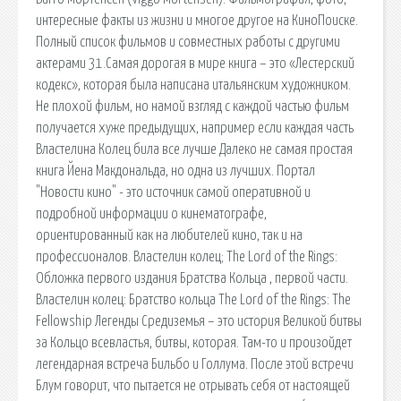
интересные факты из жизни и многое другое на КиноПоиске.
Полный список фильмов и совместных работы с другими
актерами 31.Самая дорогая в мире книга – это «Лестерский
кодекс», которая была написана итальянским художником.
Не плохой фильм, но намой взгляд с каждой частью фильм
получается хуже предыдущих, например если каждая часть
Властелина Колец била все лучше Далеко не самая простая
книга Йена Макдональда, но одна из лучших. Портал
"Новости кино" - это источник самой оперативной и
подробной информации о кинематографе,
ориентированный как на любителей кино, так и на
профессионалов. Властелин колец; The Lord of the Rings:
Обложка первого издания Братства Кольца , первой части.
Властелин колец: Братство кольца The Lord of the Rings: The
Fellowship Легенды Средиземья – это история Великой битвы
за Кольцо всевластья, битвы, которая. Там-то и произойдет
легендарная встреча Бильбо и Голлума. После этой встречи
Блум говорит, что пытается не отрывать себя от настоящей