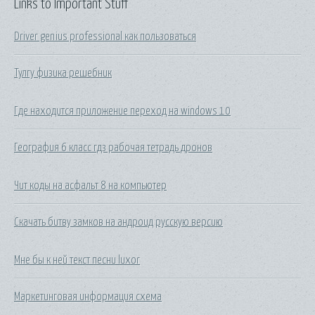
Links to Important Stuff
Driver genius professional как пользоваться
Тулгу физика решебник
Где находится приложение переход на windows 10
География 6 класс гдз рабочая тетрадь дронов
Чит коды на асфальт 8 на компьютер
Скачать битву замков на андроид русскую версию
Мне бы к ней текст песни luxor
Маркетинговая информация схема