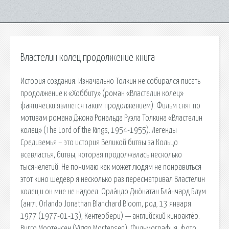
Властелин колец продолжение книга
История создания. Изначально Толкин не собирался писать
продолжение к «Хоббиту» (роман «Властелин колец»
фактически является таким продолжением). Фильм снят по
мотивам романа Джона Рональда Руэла Толкина «Властелин
колец» (The Lord of the Rings, 1954-1955). Легенды
Средиземья – это история Великой битвы за Кольцо
всевластья, битвы, которая продолжалась несколько
тысячелетий. Не понимаю как может людям не понравиться
этот кино шедевр я несколько раз пересматривал Властелин
колец и он мне не надоел. Орла́ндо Джо́натан Бла́нчард Блум
(англ. Orlando Jonathan Blanchard Bloom, род. 13 января
1977 (1977-01-13), Кентербери) — английский киноактёр.
Вигго Мортенсен (Viggo Mortensen). Фильмография, фото,