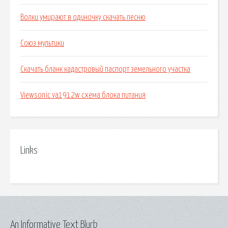
Волки умирают в одиночку скачать песню
Союз мультики
Скачать бланк кадастровый паспорт земельного участка
Viewsonic va1912w схема блока питания
Links
An Informative Text Blurb