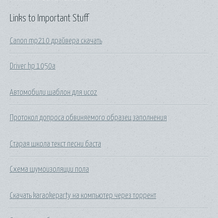
Links to Important Stuff
Canon mp210 драйвера скачать
Driver hp 1050a
Автомобили шаблон для ucoz
Протокол допроса обвиняемого образец заполнения
Старая школа текст песни баста
Схема шумоизоляции пола
Скачать karaokeparty на компьютер через торрент