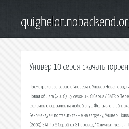
quighelor.nobackend.or
Универ 10 серия скачать торрен
Посмотрела все серии и Универа и Универ.Новая общаг
Новая общага (2018) 15 сезон 1-18 Серия / SATRip Пер
фильмов и сериалов на любой вкус. Фильмы онлайн, скач
Рекомендуем поставить также на загрузку, Универ. Новая
(2009) SATRip 8 Серий из 8 Перевод / Озвучка: Русская.