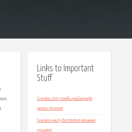
Links to Important
Stuff
р.
тных
Скачать игру зомби майнкрафт
а.
через торрент
Скачать книгу бесплатно вязання
спицями