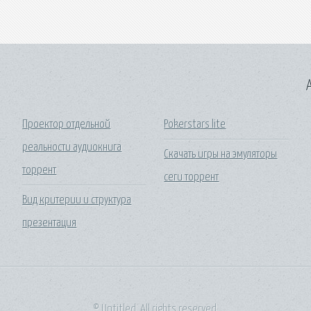
A
Проектор отдельной
Pokerstars lite
реальности аудиокнига
Скачать игры на эмуляторы
торрент
сеги торрент
Вид критерии и структура
презентация
© Untitled. All rights reserved.