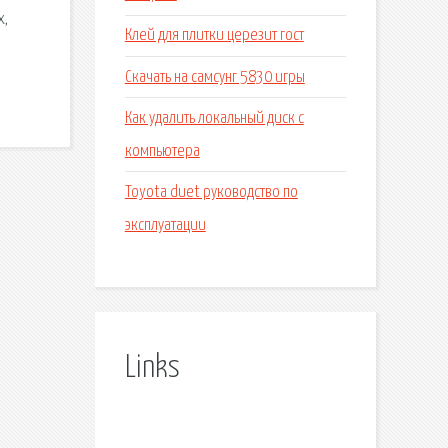
х,
Клей для плитки церезит гост
Скачать на самсунг 5830 игры
Как удалить локальный диск с
компьютера
Toyota duet руководство по
эксплуатации
Links