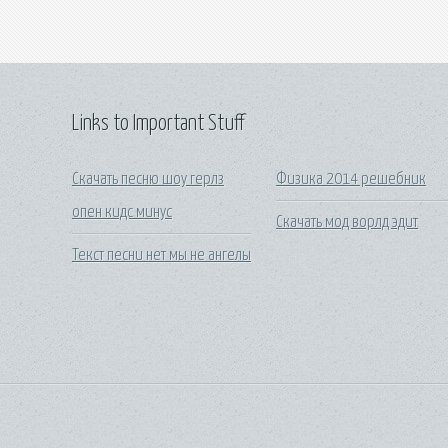
Links to Important Stuff
Скачать песню шоу герлз
Физика 2014 решебник
опен кидс минус
Скачать мод ворлд эдит
Текст песни нет мы не ангелы