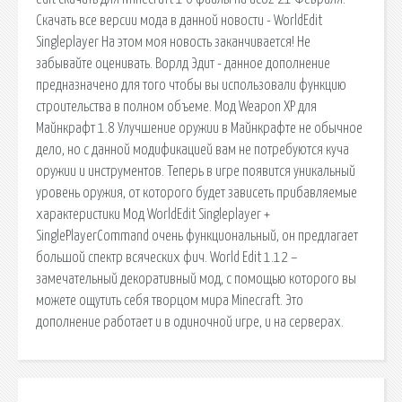
Скачать все версии мода в данной новости - WorldEdit
Singleplayer На этом моя новость заканчивается! Не
забывайте оценивать. Ворлд Эдит - данное дополнение
предназначено для того чтобы вы использовали функцию
строительства в полном объеме. Мод Weapon XP для
Майнкрафт 1.8 Улучшение оружии в Майнкрафте не обычное
дело, но с данной модификацией вам не потребуются куча
оружии и инструментов. Теперь в игре появится уникальный
уровень оружия, от которого будет зависеть прибавляемые
характеристики Мод WorldEdit Singleplayer +
SinglePlayerCommand очень функциональный, он предлагает
большой спектр всяческих фич. World Edit 1.12 –
замечательный декоративный мод, с помощью которого вы
можете ощутить себя творцом мира Minecraft. Это
дополнение работает и в одиночной игре, и на серверах.