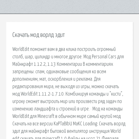
Скачать мод ворлд эдит
WorldEdit поможет вам в два клика построить огромный
столб, шар, цилиндр и многое другое. Мод Personal Cars для
Майнкрафт 1.12.2, 1.13 Комментарии В комментариях
запрещены: спам, одинаковые сообщения ко всем
дополнениям, мат, оскорбления и реклама. Для
редактирования мира, не выходя из игры, можно скачать
мод WorldEdit 1.11.2-1.7.10. Комбинируя команды и "кисти",
игроку сможет выстроить мир или произвести ряд задач по
изменению ландшафта и строений в игре. · Мод на команды
WorldEdit для Minecraft в обычном мире самый крутой мод
Скачать на все версии KaPTaBIbU MaKC Loading. Скачать ворлд
эдит для майнкрафт бытовой вентилятор инструкция World
edit скачать для minecraft 1 0 файлы на ucoz 21 Февраля.