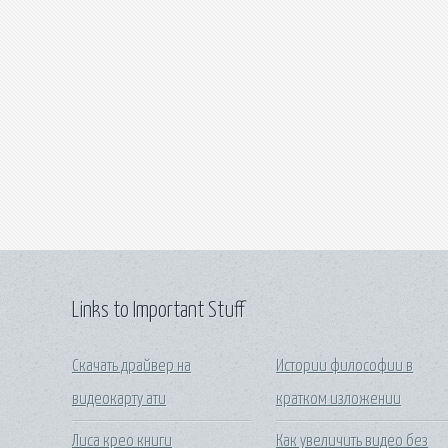
Links to Important Stuff
Скачать драйвер на
Истории философии в
видеокарту ати
кратком изложении
Лиса крео книги
Как увеличить видео без