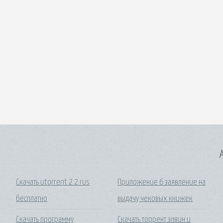
A
Скачать utorrent 2 2 rus
Приложение 6 заявление на
бесплатно
выдачу чековых книжек
Скачать программу
Скачать торрент элвин и