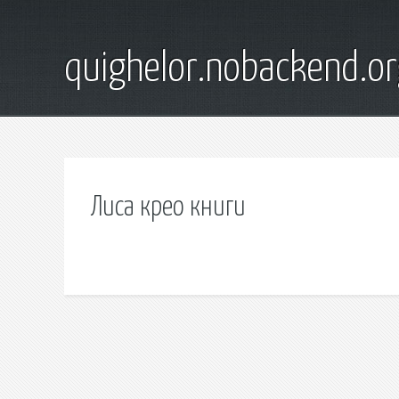
quighelor.nobackend.or
Лиса крео книги