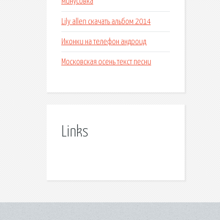
минусовка
Lily allen скачать альбом 2014
Иконки на телефон андроид
Московская осень текст песни
Links