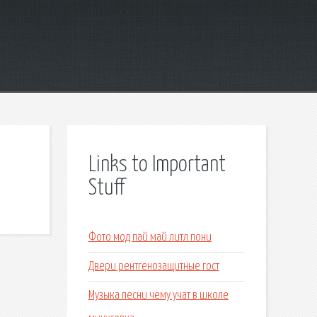
Links to Important
Stuff
Фото мод пай май литл пони
Двери рентгенозащитные гост
Музыка песни чему учат в школе