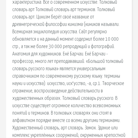
характеристика. Все о современном искусстве. Толковый
словарь арт Толковый словарь арт терминов. Толковый
словарь арт. Цинизм берёт своё название от
древнегреческой философии кинизма (киников называли.
Всемирная энциклопедия искусства. Сайт регулярно
обновляется и на данный момент содержит более 10 000
стр., а так же более 30 000 репродукций и фотографий.
Анатомия для художников. Енё Барчаи. Енё Барчаи -
профессор, много лет преподававший. «Большой толковый
словарь русского языка» является универсальным
справочником по современному русскому языку. термины
науки и искусства). искусство, иск′усство, -а, ср.1. Творческое
отражение, воспроизведение действительности в
художественных образах. Толковый словарь русского. В
искусстве существует огромное количество всевозможных
понятий и терминов. В толковых словарях они стоят в
алфавитном порядке вместе со всеми другими терминами.
Художественный словарь, арт словарь. Замок. Здание или
комплекс укреплённых сооружений, окруженных крепостной