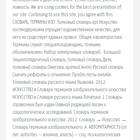
ловкость. We are using cookies for the best presentation of
our site. Continuing to use this site, you agree with this.
СЛОВАРЬ, ТЕРМИНЫ ИЗО. Толковый словарь арт Искусство
постмодернизма отрицает художественное качество, для
него не существует единых правил. Общая характеристика.
Термины служат специализирующими, точными
обозначениями. Набор электронных словарей - Большой
Энциклопедический Словарь, толковый словарь Даля,
толковый словарь Ожегова, краткий Англо-Русский словарь.
Скачать рефераты и сочинения. Пройти тесты онлайн.
Толковый словарь русского языка Ушакова. 2012.
ИСКУССТВО в Словаре терминов изобразительного искусства:
ИСКУССТВО в Словаре русского языка Лопатина. 1 Словарь-
справочник был издан Главной редакцией писем и
социологических исследований. Словарь терминов
изобразительного искусства. 2012. Словари → Искусство →
Словарь терминов изобразительного. А. АВТОРИТАРНОСТЬ (от
лат. autoritas — влияние, власть) — соц.-психологическая