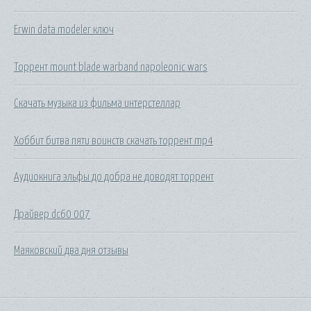
Erwin data modeler ключ
Торрент mount blade warband napoleonic wars
Скачать музыка из фильма интерстеллар
Хоббит битва пяти воинств скачать торрент mp4
Аудиокнига эльфы до добра не доводят торрент
Драйвер dc60 007
Маяковский два дня отзывы