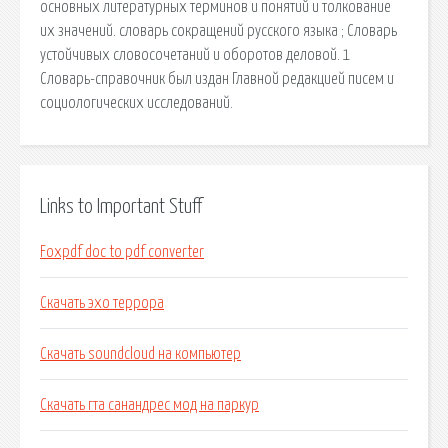
основных литературных терминов и понятий и толкование
их значений. cловарь сокращений русского языка ; Словарь
устойчивых словосочетаний и оборотов деловой. 1
Словарь-справочник был издан Главной редакцией писем и
социологических исследований.
Links to Important Stuff
Foxpdf doc to pdf converter
Скачать эхо террора
Скачать soundcloud на компьютер
Скачать гта санандрес мод на паркур