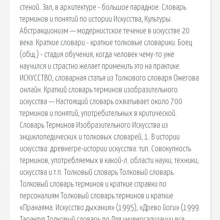
стеной. Зал, в архитектуре - большое парадное. Словарь
терминов и понятий по истории Искусства, Культуры.
Абстракционизм — модернистское течение в искусстве 20
века. Краткие словари - краткие толковые словарики. Боец
(общ.) - стадия обучения, когда человек чему-то уже
научился и страстно желает применить это на практике.
ИСКУССТВО, словарная статья из Толкового словаря Ожегова
онлайн. Краткий словарь терминов изобразительного
искусства — Настоящий словарь охватывает около 700
терминов и понятий, употребительных в критической.
Словарь Терминов Изобразительного Искусства из
энциклопедических и толковых словарей, 1. В истории
искусства: древнегре-истории искусства: тип. Совокупность
терминов, употребляемых в какой-л. области науки, техники,
искусства и т.п. Толковый словарь Толковый словарь.
Толковый словарь терминов и краткие справки по
персоналиям Толковый словарь терминов и краткие
«Пранаяма. Искусство дыхания» (1995), «Древо йоги» (1999.
Тарантул Толковый словарь по Для универсализации все