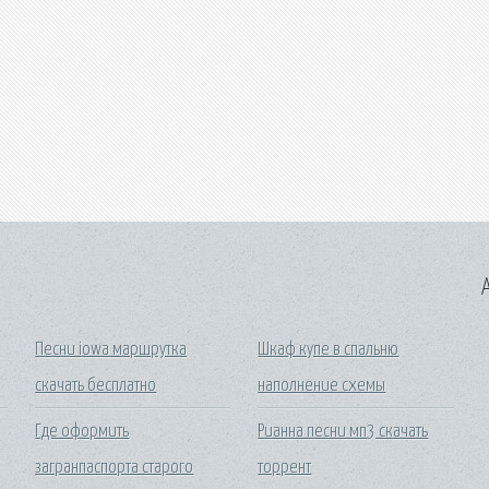
A
Песни iowa маршрутка
Шкаф купе в спальню
скачать бесплатно
наполнение схемы
Где оформить
Рианна песни мп3 скачать
загранпаспорта старого
торрент