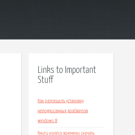
Links to Important
Stuff
Как разрешить установку
неподписанных драйверов
windows 8
Книги колесо времени скачать