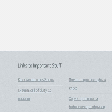
Links to Important Stuff
Как скачать на ps2 игры
Презентация про зубы 4
класс
Скачать call of duty 1c
торрент
Характеристика на
библиотекаря образец