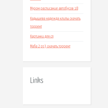
Муром расписание автобусов 18
Кадышева надежда клипы скачать
торрент
Картинки для сп
Mafia 2 ps3 скачать торрент
Links