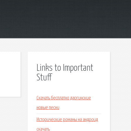
Links to Important
Stuff
Скачать бесплатно даргинские
новые песни
Исторические романы на андроид
скачать