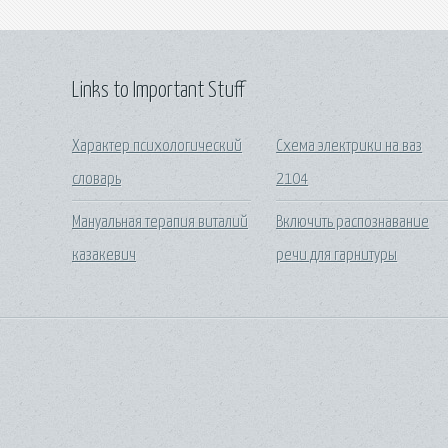
Links to Important Stuff
Характер психологический
Схема электрики на ваз
словарь
2104
Мануальная терапия виталий
Включить распознавание
казакевич
речи для гарнитуры