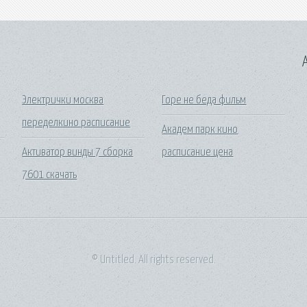
A
Электрички москва
Горе не беда фильм
переделкино расписание
Академ парк кино
Активатор винды 7 сборка
расписание цена
7601 скачать
© Untitled. All rights reserved.