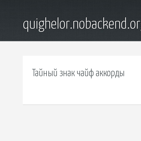
quighelor.nobackend.or
Тайный знак чайф аккорды