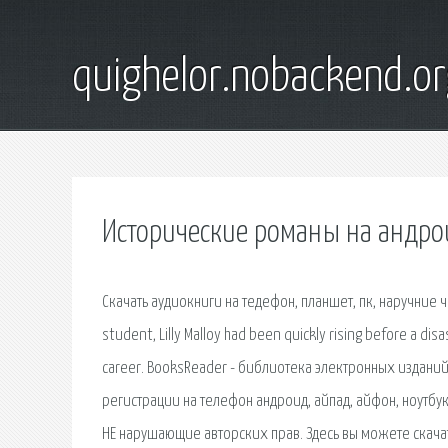
quighelor.nobackend.or
Исторические романы на андро
Скачать аудиокниги на тедефон, планшет, пк, наручние 
student, Lilly Malloy had been quickly rising before a disa
career. BooksReader - библиотека электронных изданий. 
регистрации на телефон андроид, айпад, айфон, ноутбук
НЕ нарушающие авторских прав. Здесь вы можете скачат