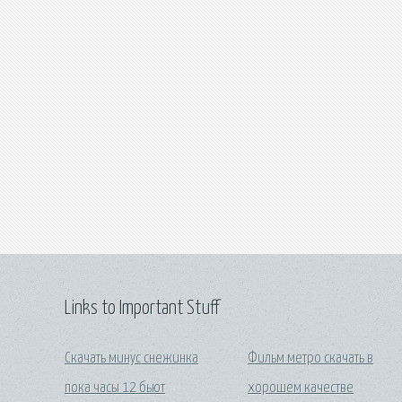
Links to Important Stuff
Скачать минус снежинка
Фильм метро скачать в
пока часы 12 бьют
хорошем качестве