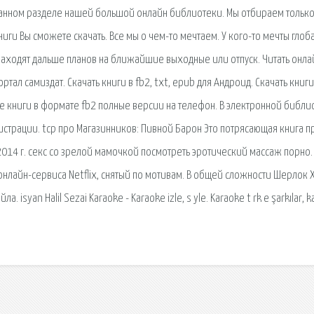
 данном разделе нашей большой онлайн библиотеки. Мы отбираем тольк
иги Вы сможете скачать. Все мы о чем-то мечтаем. У кого-то мечты глоб
е заходят дальше планов на ближайшие выходные или отпуск. Читать онла
ортал самиздат. Скачать книги в fb2, txt, epub для Андроид. Скачать книги
е книги в формате fb2 полные версии на телефон. В электронной библи
страции. tcp про Магазинников: Пивной Барон Это потрясающая книга п
2014 г. секс со зрелой мамочкой посмотреть эротический массаж порно.
онлайн-сервиса Netflix, снятый по мотивам. В общей сложности Шерлок 
 isyan Halil Sezai Karaoke - Karaoke izle, s yle. Karaoke t rk e şarkılar, 