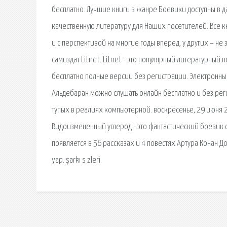
бесплатно. Лучшие книги в жанре Боевики доступны в
качественную литературу для Наших посетителей. Все кн
и с перспективой на многие годы вперед, у других – н
самиздат Litnet. Litnet - это популярный литературный п
бесплатно полные версии без регистрации. Электронны
Альдебаран можно слушать онлайн бесплатно и без реги
тупых в реалиях компьютерной. воскресенье, 29 июня 
Видоизмененный углерод - это фантастический боевик 
появляется в 56 рассказах и 4 повестях Артура Конан Дойла.
yap. şarkı s zleri.