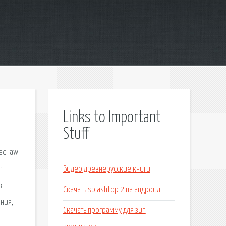
Links to Important
Stuff
ed law
r
Видео древнерусские книги
з
Скачать splashtop 2 на андроид
ния,
Скачать программу для зип