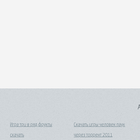
A
Игра три в ряд фрукты
Скачать игры человек паук
скачать
через торрент 2011