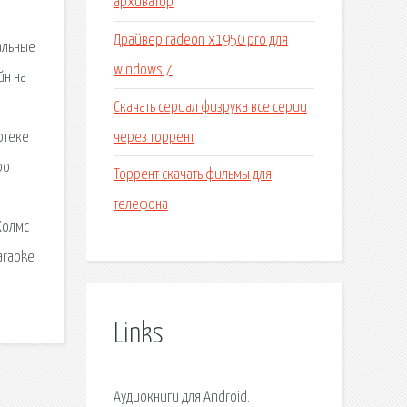
архиватор
о
Драйвер radeon x1950 pro для
альные
windows 7
йн на
Скачать сериал физрука все серии
через торрент
отеке
ро
Торрент скачать фильмы для
телефона
Холмс
karaoke
Links
Аудиокниги для Android.