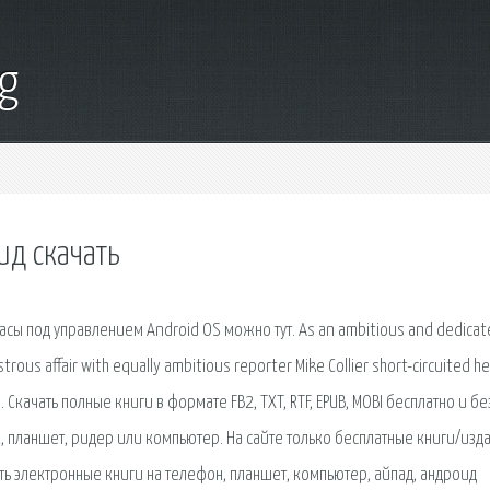
g
ид скачать
часы под управлением Android OS можно тут. As an ambitious and dedicat
strous affair with equally ambitious reporter Mike Collier short-circuited he
Скачать полные книги в формате FB2, TXT, RTF, EPUB, MOBI бесплатно и бе
, планшет, ридер или компьютер. На сайте только бесплатные книги/изда
ь электронные книги на телефон, планшет, компьютер, айпад, андроид