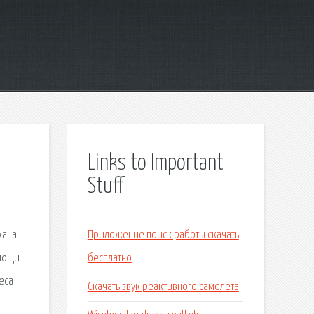
Links to Important
Stuff
кана
Приложение поиск работы скачать
омощи
бесплатно
еса
Скачать звук реактивного самолета