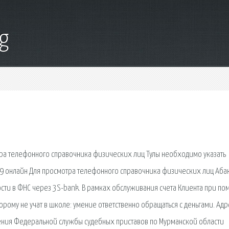
g
ра телефонного справочника физических лиц Тулы необходимо указать
9 онлайн Для просмотра телефонного справочника физических лиц Аба
ости в ФНС через 3S-bank. В рамках обслуживания счета Клиента при п
орому не учат в школе: умение ответственно обращаться с деньгами. Адр
ения Федеральной службы судебных приставов по Мурманской области