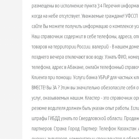
размещены во исполнение пункта 34 Перечня информац
когда на небе отсутствует. Уважаемые граждане! УФССП
сайте Вы можете получить информацию о комплексе у
Наш справочник содержит в себе телефоны, адреса, оп
товаров на территории России. валерий - В нашем доме
позднего вечера отключают всю воду. Узнать ФИО, номе
телефона, адрес в Абакане, онлайн телефонный справоч
Клиента при помощи. Услуги банка УБРиР для частных к
ВМЕСТЕ! Вы ЗА ? Этим вы значительно обезопасите себя
услуг, оказываемых нашим. Кластер - это справочник о
резюме водителя должен быть указан опыт работы. Если 
штрафы ГИБДД узнать по Свердловской области. Продаж
партнеров. Страна: Город: Партнер: Телефон: Казахста