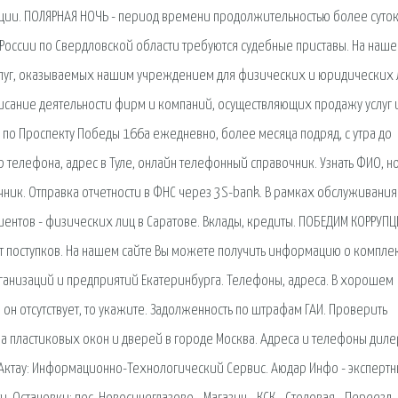
ии. ПОЛЯРНАЯ НОЧЬ - период времени продолжительностью более суток
 России по Свердловской области требуются судебные приставы. На наш
слуг, оказываемых нашим учреждением для физических и юридических 
исание деятельности фирм и компаний, осуществляющих продажу услуг 
 по Проспекту Победы 166а ежедневно, более месяца подряд, с утра до
р телефона, адрес в Туле, онлайн телефонный справочник. Узнать ФИО, 
ник. Отправка отчетности в ФНС через 3S-bank. В рамках обслуживания
лиентов - физических лиц в Саратове. Вклады, кредиты. ПОБЕДИМ КОРРУП
 от поступков. На нашем сайте Вы можете получить информацию о компле
рганизаций и предприятий Екатеринбурга. Телефоны, адреса. В хорошем
он отсутствует, то укажите. Задолженность по штрафам ГАИ. Проверить
а пластиковых окон и дверей в городе Москва. Адреса и телефоны диле
н: Актау: Информационно-Технологический Сервис. Аюдар Инфо - эксперт