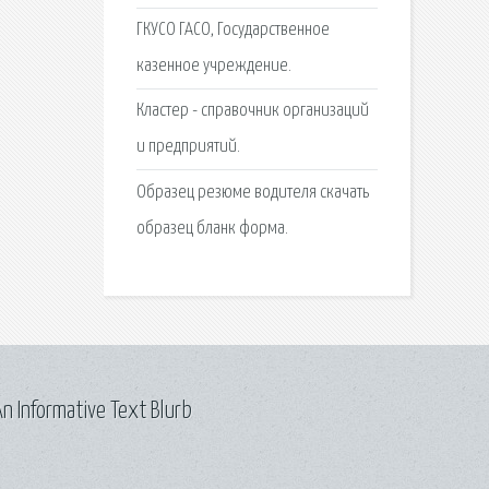
ГКУСО ГАСО, Государственное
казенное учреждение.
Кластер - справочник организаций
и предприятий.
Образец резюме водителя скачать
образец бланк форма.
n Informative Text Blurb