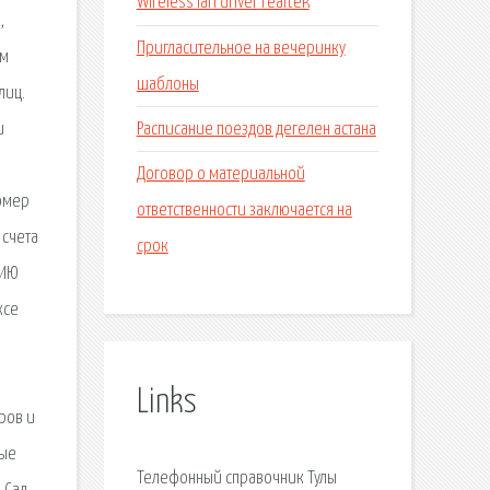
Wireless lan driver realtek
,
Пригласительное на вечеринку
ем
шаблоны
лиц.
Расписание поездов дегелен астана
и
Договор о материальной
номер
ответственности заключается на
 счета
срок
ЦИЮ
ксе
Links
ров и
ные
Телефонный справочник Тулы