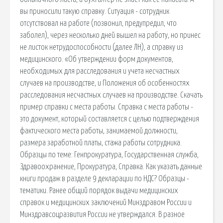
вы приносили такую справку. Ситуация - сотрудник
отсутствовал на работе (позвонил, предупредил, что
заболел), через несколько дней вышел на работу, но принес
не листок нетрудоспособности (далее ЛН), а справку из
медицинского. «Об утверждении форм документов,
необходимых для расследования и учета несчастных
случаев на производстве, и Положения об особенностях
расследования несчастных случаев на производстве. Скачать
пример справки с места работы. Cправка с места работы -
это документ, который составляется с целью подтверждения
фактического места работы, занимаемой должности,
размера заработной платы, стажа работы сотрудника.
Образцы по теме: Генпрокуратура, Государственная служба,
Здравоохранение, Прокуратура, Справка. Как указать данные
книги продаж в разделе 9 декларации по НДС? Образцы -
тематики. Ранее общий порядок выдачи медицинских
справок и медицинских заключений Минздравом России и
Минздравсоцразвития России не утверждался. В разное