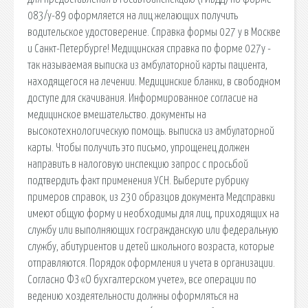
083/у-89 оформляется на лиц желающих получить
водительское удостоверение. Справка формы 027 у в Москве
и Санкт-Петербурге! Медицинская справка по форме 027у -
так называемая выписка из амбулаторной карты пациента,
находящегося на лечении. Медицинские бланки, в свободном
доступе для скачивания. Информированное согласие на
медицинское вмешательство. документы на
высокотехнологическую помощь. выписка из амбулаторной
карты. Чтобы получить это письмо, упрощенец должен
направить в налоговую инспекцию запрос с просьбой
подтвердить факт применения УСН. Выберите рубрику
примеров справок, из 230 образцов документа Медсправки
имеют общую форму и необходимы для лиц, приходящих на
службу или выполняющих госгражданскую или федеральную
службу, абитуриентов и детей школьного возраста, которые
отправляются. Порядок оформления и учета в организации.
Согласно ФЗ «О бухгалтерском учете», все операции по
ведению хоздеятельности должны оформляться на