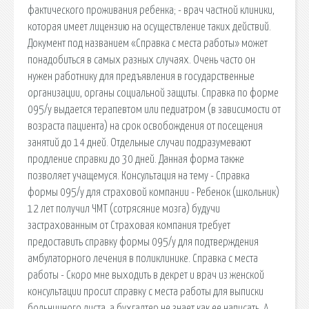
фактического проживания ребенка; - врач частной клиники,
которая имеет лицензию на осуществление таких действий.
Документ под названием «Справка с места работы» может
понадобиться в самых разных случаях. Очень часто он
нужен работнику для предъявления в государственные
организации, органы социальной защиты. Справка по форме
095/у выдается терапевтом или педиатром (в зависимости от
возраста пациента) на срок освобождения от посещения
занятий до 14 дней. Отдельные случаи подразумевают
продление справки до 30 дней. Данная форма также
позволяет учащемуся. Консультация на тему - Справка
формы 095/у для страховой компании - Ребенок (школьник)
12 лет получил ЧМТ (сотрясяние мозга) будучи
застрахованным от Страховая компания требует
предоставить справку формы 095/у для подтверждения
амбулаторного лечения в поликлинике. Справка с места
работы - Скоро мне выходить в декрет и врач из женской
консультации просит справку с места работы для выписки
больничного листа, а бухгалтер не знает как ее написать. А