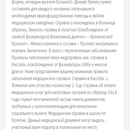
форму, лечащим врачом больного. Данную бумагу нужно
составлять для каждого человека, получившего
необходимую квалифицированную помощь в любом
медицинском заведении. Справка о нахождении в больнице
образец. Заказать справку в спортзал Освобождение от
занятий физкультурой Возможный диагноз:— Хронический
бронхит— Мениск коленного сустава— Пролапс митрального
клапана Заключение: В связи с перенесенным заболеванием.
Примеры заполнения таких медсправок, как: справка в
бассейн, освобождение от физкультуры, 086у и многие
другие. Ниже представляем вашему вниманию правила
заполнения медицинских справок. Справка в бассейн. 1.
Фамилия имя отчество полностью 2. Год. Справка об оплате
медицинских услуг для налоговых органов по образцу 2019
года служит неотъемлемой частью пакета документов,
требуемых с налогоплательщика для начисления
социального вычета. Медицинская справка в школу по
болезни. Данный медицинский документ могут выдать: -
участковый врач педиатр в поликлинике по месту