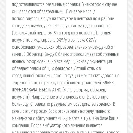
подготавливаются различные справки. В некотором случае
они являются обязательными. В январе месяце
поскользнулся на льду на тротуаре в центральном районе
города Барнаула, упал на спину и слома один позвонок
(оскольчатый перелом 5-го грудного позвонка). Тандем
документов мед справка 095/у и выписка 027/у
освобождают учащихся образовательных учреждений от
занятий Образец. Каждый бланк справки имеет собственные
нюансы оформления, но вся медицинская документация
обладает рядом общих факторов. Летний отдых в
сегодняшней экономической ситуации может стать довольно
затратной статьей расходов в бюджете родителей. БЛАНК,
ЖУРНАЛ СКАЧАТЬ БЕСПЛАТНО (макет, форма, образец,
документ). Направление в клиническую инфекционную
больницу. Справка по результатам освидетельствования. В
связи с этим просим Вас организовать встречу главного
менеджера с абитуриентами 23 марта в 15.00 на базе Вашей
компании. После амбулаторного лечения выдается
медицинская справка формы 027/у, в случаи стационарного,