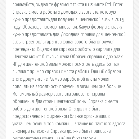
пожалуйста, выделите фрагмент текста и нажмите Ctrl+Enter.
Справка с места работы о доходах и зарплате, которую
нужно предоставить для получения шенгенской визы в 2019
году. Образец и пример написания. Какую форму и справку
нужно предоставлять для. Доходная справка для шенгенской
визы играет роль гарантии финансового благополучия
претендента. В целом же справка с работы о зарплате для
Шенгена может быть выписана Образец справки о доходах
ИП для шенгенской визы можно посмотреть здесь. Вот так
выглядит пример справки с места работы: Единый образец
этого документа не Размер заработной платы может
повлиять на вероятность получения визы: чем она больше
Минимальный размер зарплаты зависит от страны
обращения. Для стран шенгенской зоны. Справка с места
работы для шенгенской визы. Она должна быть
предоставлена на фирменном бланке организации с
указанием реквизитов компании, а также контактного адреса
и номера телефона. Справка должна быть подписана
руководителем компании и/или бухгалтером.