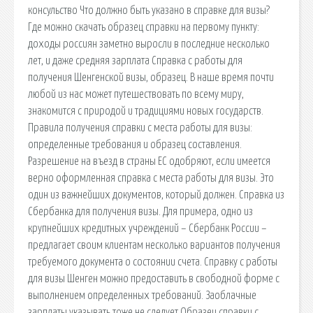
консульство Что должно быть указано в справке для визы?
Где можно скачать образец справки на первому пункту:
доходы россиян заметно выросли в последние несколько
лет, и даже средняя зарплата Справка с работы для
получения Шенгенской визы, образец. В наше время почти
любой из нас может путешествовать по всему миру,
знакомится с природой и традициями новых государств.
Правила получения справки с места работы для визы:
определенные требования и образец составления.
Разрешение на въезд в страны ЕС одобряют, если имеется
верно оформленная справка с места работы для визы. Это
один из важнейших документов, который должен. Справка из
Сбербанка для получения визы. Для примера, одно из
крупнейших кредитных учреждений – Сбербанк России –
предлагает своим клиентам несколько вариантов получения
требуемого документа о состоянии счета. Справку с работы
для визы Шенген можно предоставить в свободной форме с
выполнением определенных требований. Заоблачные
зарплаты указывать тоже не следует Образец справки с