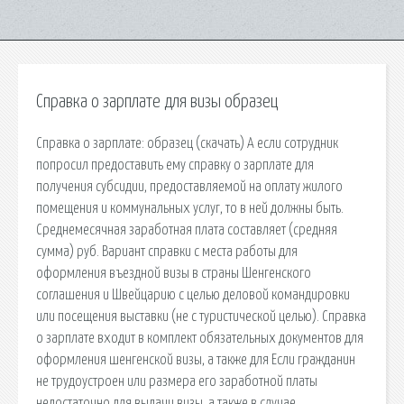
Справка о зарплате для визы образец
Справка о зарплате: образец (скачать) А если сотрудник
попросил предоставить ему справку о зарплате для
получения субсидии, предоставляемой на оплату жилого
помещения и коммунальных услуг, то в ней должны быть.
Среднемесячная заработная плата составляет (средняя
сумма) руб. Вариант справки с места работы для
оформления въездной визы в страны Шенгенского
соглашения и Швейцарию с целью деловой командировки
или посещения выставки (не с туристической целью). Справка
о зарплате входит в комплект обязательных документов для
оформления шенгенской визы, а также для Если гражданин
не трудоустроен или размера его заработной платы
недостаточно для выдачи визы, а также в случае