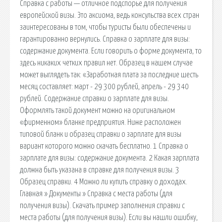
Справка с работы — отличное подспорье для получения
европейской визы. Это аксиома, ведь консульства всех стран
заинтересованы в том, чтобы туристы были обеспечены и
гарантированно вернулись. Справка о зарплате для визы:
содержание документа. Если говорить о форме документа, то
здесь никаких четких правил нет. Образец в нашем случае
может выглядеть так: «Заработная плата за последние шесть
месяц составляет: март - 29 300 рублей, апрель - 29 340
рублей. Содержание справки о зарплате для визы.
Оформлять такой документ можно на оригинальном
«фирменном» бланке предприятия. Ниже расположен
типовой бланк и образец справки о зарплате для визы
вариант которого можно скачать бесплатно. 1 Справка о
зарплате для визы: содержание документа. 2 Какая зарплата
должна быть указана в справке для получения визы. 3
Образец справки. 4 Можно ли купить справку о доходах.
Главная » Документы » Справка с места работы (для
получения визы). Скачать пример заполнения справки с
места работы (для получения визы). Если вы нашли ошибку,