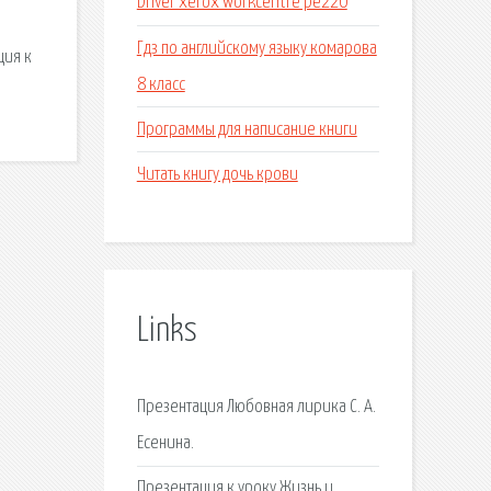
Driver xerox workcentre pe220
Гдз по английскому языку комарова
ция к
8 класс
Программы для написание книги
Читать книгу дочь крови
Links
Презентация Любовная лирика С. А.
Есенина.
Презентация к уроку Жизнь и