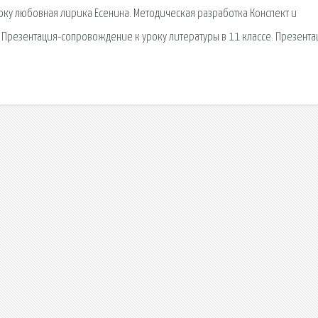
ку любовная лирика Есенина. Методическая разработка Конспект и
. Презентация-сопровождение к уроку литературы в 11 классе. Презента