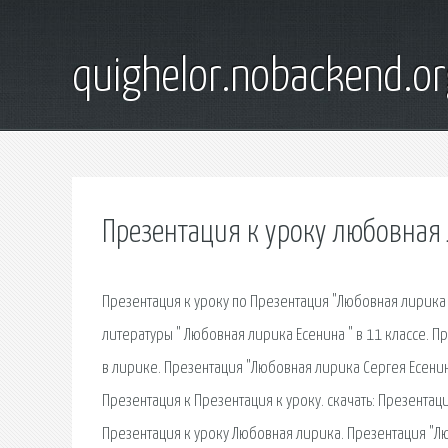
quighelor.nobackend.or
Презентация к уроку любовная
Презентация к уроку по Презентация "Любовная лирика С
литературы " Любовная лирика Есенина " в 11 классе. П
в лирике. Презентация "Любовная лирика Сергея Есенин
Презентация к Презентация к уроку. cкачать: Презентац
Презентация к уроку Любовная лирика. Презентация "Люб