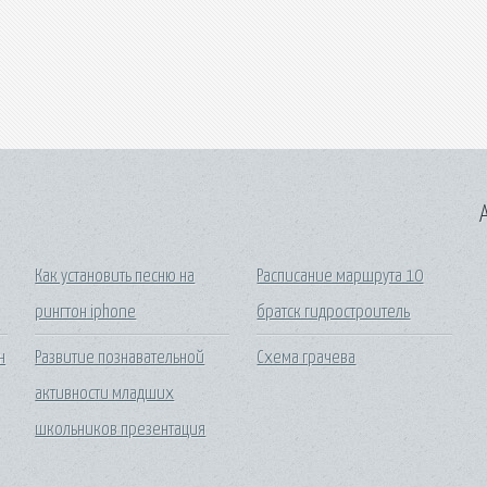
A
Как установить песню на
Расписание маршрута 10
рингтон iphone
братск гидростроитель
н
Развитие познавательной
Схема грачева
активности младших
школьников презентация