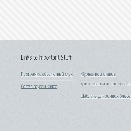
Links to Important Stuff
Программа абсолютный слух
Журнал воспитание
дошкольника читать онлайн
Состав группы княzz
Шаблоны для зимних блесе