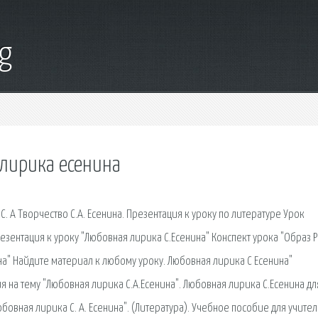
g
 лирика есенина
. А Творчество С.А. Есенина. Презентация к уроку по литературе Урок
резентация к уроку "Любовная лирика С.Есенина" Конспект урока "Образ 
а" Найдите материал к любому уроку. Любовная лирика С Есенина"
ия на тему "Любовная лирика С.А.Есенина". Любовная лирика С.Есенина дл
овная лирика С. А. Есенина". (Литература). Учебное пособие для учител