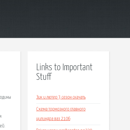
Links to Important
Stuff
Родины
Зик и лютер 3 сезон скачать
Схема тормозного главного
я
цилиндра ваз 2106
ей.