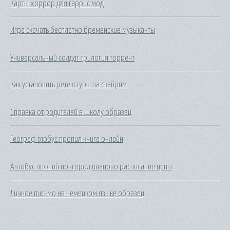
Карты хоррор для гаррис мод
Игра скачать бесплатно бременские музыканты
Универсальный солдат трилогия торрент
Как установить ретекстуры на скайрим
Справка от родителей в школу образец
Географ глобус пропил книга онлайн
Автобус нижний новгород иваново расписание цены
Личное письмо на немецком языке образец