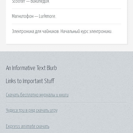
Scooter — Википедия.
Магнитофон — Lurkmore.
Электроника для чайников. Начальный курс электроники.
An Informative Text Blurb
Links to Important Stuff
Скачать бесплатно журналы и книги
Чудеса три в ряд скачать игру
Express animate скачать