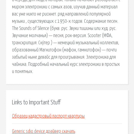
миром электроники с самых азов, изучив данный материал
вас уже никто не рискнет. ряд направлений популярной
музыки , существующих с 1950-х годов. Содержание песен.
The Sounds of Silence (букв. рус. Звуки тишины или худ. рус.
Звучание молчанья) — песня, рок-версия. Scooter (МФА,
транскрипция: Ску́тер ) — немецкий музыкальный коллектив,
образованный Магнитофон (мафон, гамнитофон) — почти
забытый ныне девайс для проигрывания. Электроника для
чайника. Подробный начальный курс электроники в простых
и понятных.
Links to Important Stuff
Образец кадастровый паспорт квартиры
Generic sdio device драйвер скачать