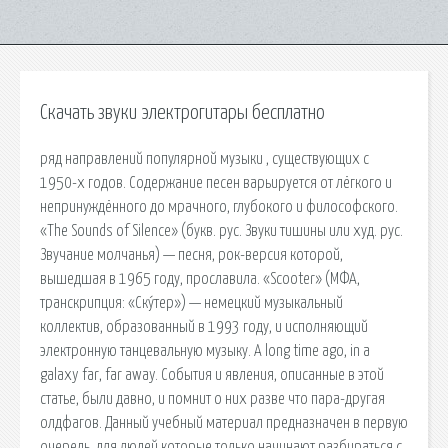
Скачать звуки электрогитары бесплатно
ряд направлений популярной музыки , существующих с
1950-х годов. Содержание песен варьируется от лёгкого и
непринуждённого до мрачного, глубокого и философского.
«The Sounds of Silence» (букв. рус. Звуки тишины или худ. рус.
Звучание молчанья) — песня, рок-версия которой,
вышедшая в 1965 году, прославила. «Scooter» (МФА,
транскрипция: «Ску́тер») — немецкий музыкальный
коллектив, образованный в 1993 году, и исполняющий
электронную танцевальную музыку. A long time ago, in a
galaxy far, far away. События и явления, описанные в этой
статье, были давно, и помнит о них разве что пара-другая
олдфагов. Данный учебный материал предназначен в первую
очередь, для людей которые только начинают разбираться с