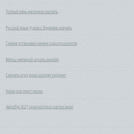
Усатый нянь мелодия скачать
Русский язык 9 класс бунеева скачать
Схема установки ремня гидроусилителя
Марш империй играть онлайн
Скачать игру дино шторм торрент
Наив рок текст песни
Автобус 827 красногорск расписание