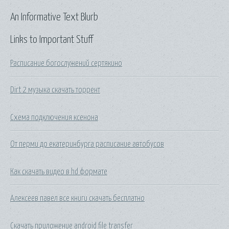
An Informative Text Blurb
Links to Important Stuff
Расписание богослужений сертякино
Dirt 2 музыка скачать торрент
Схема подключения ксенона
От перми до екатеринбурга расписание автобусов
Как скачать видео в hd формате
Алексеев павел все книги скачать бесплатно
Скачать приложение android file transfer