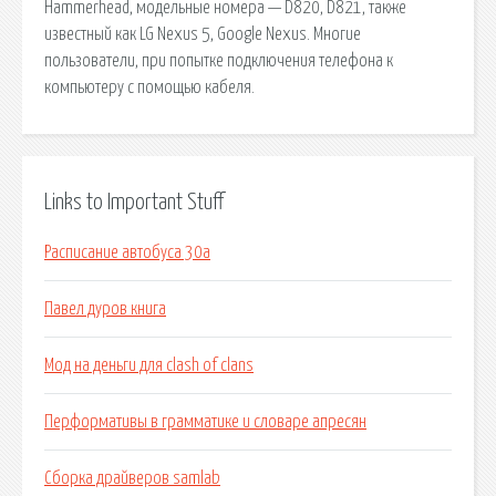
Hammerhead, модельные номера — D820, D821, также
известный как LG Nexus 5, Google Nexus. Многие
пользователи, при попытке подключения телефона к
компьютеру с помощью кабеля.
Links to Important Stuff
Расписание автобуса 30а
Павел дуров книга
Мод на деньги для clash of clans
Перформативы в грамматике и словаре апресян
Сборка драйверов samlab