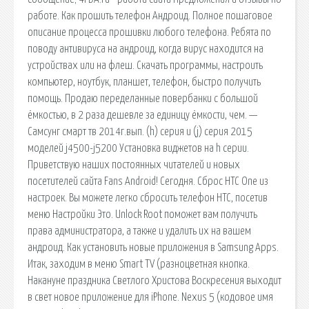
работе. Как прошить телефон Андроид. Полное пошаговое
описание процесса прошивки любого телефона. Ребята по
поводу антивируса на андроид, когда вирус находится на
устройствах или на флеш. Скачать программы, настроить
компьютер, ноутбук, планшет, телефон, быстро получить
помощь. Продаю переделанные повербанки с большой
ёмкостью, в 2 раза дешевле за единицу ёмкости, чем. —
Самсунг смарт тв 2014г.вып. (h) серия и (j) серия 2015
моделей j4500-j5200 Установка виджетов на h серии.
Приветствую наших постоянных читателей и новых
посетителей сайта Fans Android! Сегодня. Сброс HTC One из
настроек. Вы можете легко сбросить телефон HTC, посетив
меню Настройки Это. Unlock Root поможет вам получить
права администратора, а также и удалить их на вашем
андроид. Как установить новые приложения в Samsung Apps.
Итак, заходим в меню Smart TV (разноцветная кнопка.
Накануне праздника Светлого Христова Воскресения выходит
в свет новое приложение для iPhone. Nexus 5 (кодовое имя