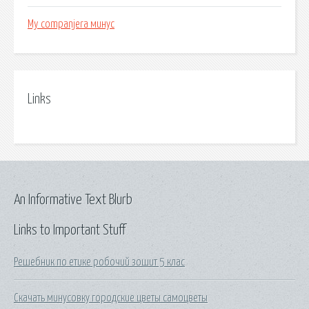
My companjera минус
Links
An Informative Text Blurb
Links to Important Stuff
Решебник по етике робочий зошит 5 клас
Скачать минусовку городские цветы самоцветы