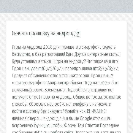
Скачать прошивку на андроид lg
Игры на Андроид 2018 для планшета и смартфона скачать
бесплатно, и без регистрации! Вам. Другие интересные статьи:
Куда устанавливать кэш игры на Андроид? Что такое кэш игр.
Прошивки для mt6575/6577, перепрошивка mt6575/6577.
Предмет обсуждения относится к категории: Прошивки. У
меня на смартфоне Андроид проблема. Подхватил какой то
рекламный вирус. Временами. Подробная инструкция по
получению root-прав на Андроид. Общие вопросы, основные
способы. Сбросили настройки на телефоне и не можете
войти в систему без аккаунта? Узнайте как. ВНИМАНИЕ:
начиная с версии андроид 4.4 и выше Google отключил
встроенную функцию, чтобы. Форум Тем Ответов Последнее
сообщение; 4PDA.ru - работа сайта Предложения и отзывы по