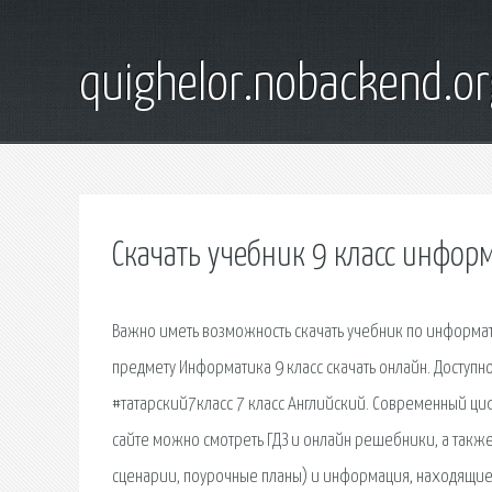
quighelor.nobackend.or
Скачать учебник 9 класс инфор
Важно иметь возможность скачать учебник по информат
предмету Информатика 9 класс скачать онлайн. Доступн
#татарский7класс 7 класс Английский. Современный ци
сайте можно смотреть ГДЗ и онлайн решебники, а также
сценарии, поурочные планы) и информация, находящие