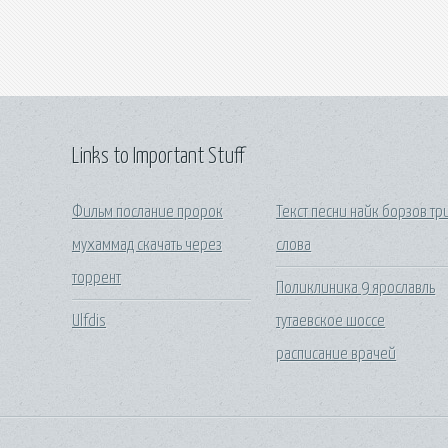
Links to Important Stuff
Фильм послание пророк
Текст песни найк борзов тр
мухаммад скачать через
слова
торрент
Поликлиника 9 ярославль
Ulfdis
тутаевское шоссе
расписание врачей