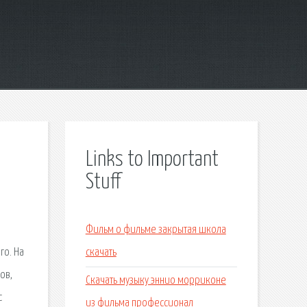
Links to Important
Stuff
Фильм о фильме закрытая школа
го. На
скачать
ов,
Скачать музыку эннио морриконе
с
из фильма профессионал