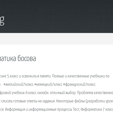
g
матика босова
ике 5 класс и освежить в памяти. Полные и качественные учебники по
о. · #английский7класс #немецкий7класс #французский7класс
фровой учебник 6 класс онлайн: отличный выбор. Проблема качественно
 списать готовые ответы на задания. Некоторые файлы (разработки урок
ся. Информация и информационные процессы Тест, Информатика 7 клас