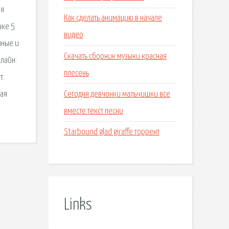
ая
Как сделать анимацию в начале
ике 5
видео
лные и
Скачать сборник музыки красная
лайн:
плесень
т.
Сегодня девчонки мальчишки все
ная
вместе текст песни
Starbound glad giraffe торрент
Links