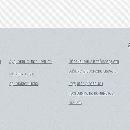
A
и
Аудиокниги про нечисть
Обозначения в табеле учета
рабочего времени скачать
Скачать игру в
одноклассниках
Студия звукозаписи
программа на компьютер
скачать