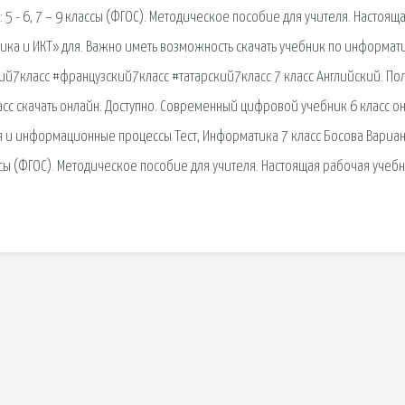
5 - 6, 7 – 9 классы (ФГОС). Методическое пособие для учителя. Настоящ
ка и ИКТ» для. Важно иметь возможность скачать учебник по информат
ий7класс #французский7класс #татарский7класс 7 класс Английский. По
сс скачать онлайн. Доступно. Современный цифровой учебник 6 класс он
 и информационные процессы Тест, Информатика 7 класс Босова Вариан
ссы (ФГОС). Методическое пособие для учителя. Настоящая рабочая учеб