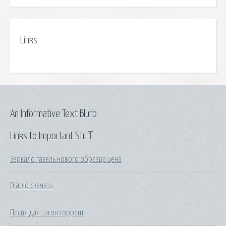
Links
An Informative Text Blurb
Links to Important Stuff
Зеркало газель нового образца цена
Diablo скачать
Песня для изгоя торрент