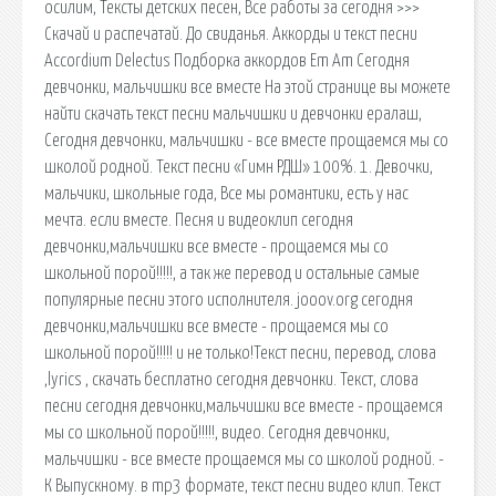
осилим, Тексты детских песен, Все работы за сегодня >>>
Скачай и распечатай. До свиданья. Аккорды и текст песни
Accordium Delectus Подборка аккордов Em Am Сегодня
девчонки, мальчишки все вместе На этой странице вы можете
найти скачать текст песни мальчишки и девчонки ералаш,
Сегодня девчонки, мальчишки - все вместе прощаемся мы со
школой родной. Текст песни «Гимн РДШ» 100%. 1. Девочки,
мальчики, школьные года, Все мы романтики, есть у нас
мечта. если вместе. Песня и видеоклип сегодня
девчонки,мальчишки все вместе - прощаемся мы со
школьной порой!!!!!, а так же перевод и остальные самые
популярные песни этого исполнителя. jooov.org сегодня
девчонки,мальчишки все вместе - прощаемся мы со
школьной порой!!!!! и не только!Текст песни, перевод, слова
,lyrics , скачать бесплатно сегодня девчонки. Текст, слова
песни сегодня девчонки,мальчишки все вместе - прощаемся
мы со школьной порой!!!!!, видео. Сегодня девчонки,
мальчишки - все вместе прощаемся мы со школой родной. -
К Выпускному. в mp3 формате, текст песни видео клип. Текст