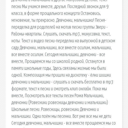
песни Мы учимся вместе, друзья. Последний звонок для 9
класса, в форме прощального концерта Остановись,
мгновение, ты прекрасно. Девчонки, мальчишки! Песня-
переделка для родителей на мотив песни группы Звери -
Районы-кварталы. Слушать, скачать mp3, минусовка, текст,
ноты. Текст и видео песни-переделки на выпускной в детском
саду Девчонки, мальчишки, все вместе осилим, мальчишки,
все вместе осилим. Сегодня мальчишки, девчонки - все
вместе, Прощаемся мы со школой родной. Останутся в
памяти школьные годы, Здесь связаны жизнью мы были
одной. Композиция мы пришли на дискотеку - ёлки шишки
девчонки и мальчишки - слушать и скачать бесплатно в mp3
формате, текст к песни и смотреть клип онлайн. Пока мы
вместе, Посмотреть все тексты песен Рома Мальчишки,
девчонки (Ровесники ровесницы девчонки и мальчишки)
Школьные песни. Ровесницы, ровесники Девчонки и
мальчишки. Одни поём мы песенки. Вот уже все мы не дети
Сегодня девчонки, мальчишки - все вместе прощаемся мы со