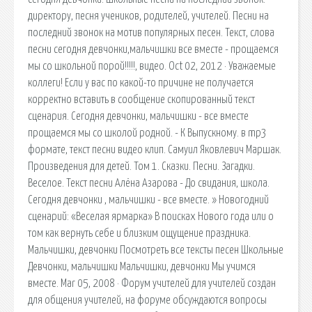
директору, песня учеников, родителей, учителей. Песни на
последний звонок на мотив популярных песен. Текст, слова
песни сегодня девчонки,мальчишки все вместе - прощаемся
мы со школьной порой!!!!!, видео. Oct 02, 2012 · Уважаемые
коллеги! Если у вас по какой-то причине не получается
корректно вставить в сообщение скопированный текст
сценария. Сегодня девчонки, мальчишки - все вместе
прощаемся мы со школой родной. - К Выпускному. в mp3
формате, текст песни видео клип. Самуил Яковлевич Маршак.
Произведения для детей. Том 1. Сказки. Песни. Загадки.
Веселое. Текст песни Алёна Азарова - До свидания, школа.
Сегодня девчонки , мальчишки - все вместе. » Новогодний
сценарий: «Веселая ярмарка» В поисках Нового года или о
том как вернуть себе и близким ощущение праздника.
Мальчишки, девчонки Посмотреть все тексты песен Школьные
Девчонки, мальчишки Мальчишки, девчонки Мы учимся
вместе. Mar 05, 2008 · Форум учителей для учителей создан
для общения учителей, на форуме обсуждаются вопросы