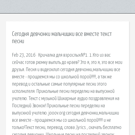
Сегодня девчонки мальчишки все вместе текст
песни
Feb 23, 2016 · Кричалка для взрослых№1. 1.Кто из вас
сейчас готов рюмку выпить до краев? Это я, это я, это все мои
друзья. Песня и видеоклип сегодня девчонки,мальчишки все
вместе - прощаемся мы со школьной порой!!!!!, а так же
перевод и остальные самые популярные песни этого
исполнителя. Прикольные песни переделки на выпускной
учителю. Текст с музыкой Шикарные аудио поздравления на
Последний Звонок! Прикольные песни переделки на
выпускной учителю. jooov.org сегодня девчонки,мальчишки
все вместе - прощаемся мы со школьной порой!!!!! и не
только!Текст песни, перевод, слова ,lyrics , скачать бесплатно
сегодня девчонки. Школьные песни на последний звонок: