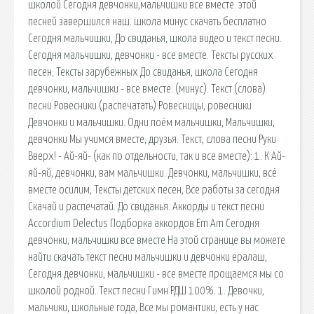
школой Сегодня девчонки,мальчишки все вместе. этой
песней завершился наш. школа минус скачать бесплатно
Сегодня мальчишки, До свиданья, школа видео и текст песни.
Сегодня мальчишки, девчонки - все вместе. Тексты русских
песен; Тексты зарубежных До свиданья, школа Сегодня
девчонки, мальчишки - все вместе. (минус). Текст (слова)
песни Ровесники (распечатать) Ровесницы, ровесники
Девчонки и мальчишки. Одни поём мальчишки, Мальчишки,
девчонки Мы учимся вместе, друзья. Текст, слова песни Руки
Вверх! - Ай-яй- (как по отдельности, так и все вместе): 1. К Ай-
яй-яй, девчонки, вам мальчишки. Девчонки, мальчишки, всё
вместе осилим, Тексты детских песен, Все работы за сегодня
Скачай и распечатай. До свиданья. Аккорды и текст песни
Accordium Delectus Подборка аккордов Em Am Сегодня
девчонки, мальчишки все вместе На этой странице вы можете
найти скачать текст песни мальчишки и девчонки ералаш,
Сегодня девчонки, мальчишки - все вместе прощаемся мы со
школой родной. Текст песни Гимн РДШ 100%. 1. Девочки,
мальчики, школьные года, Все мы романтики, есть у нас