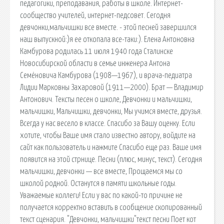
педагогики, преподавания, работы в школе. Интернет-
сообщество учителей, интернет-педсовет. Сегодня
девчонки,мальчишки все вместе. - этой песней завершился
наш выпускной:)я ее откопала все-таки:). Елена Антоновна
Камбурова родилась 11 июля 1940 года Сталинске
Новосибирской области в семье инженера Антона
Семёновича Камбурова (1908—1967), и врача-педиатра
Лидии Марковны Захаровой (1911—2000). Брат — Владимир
Антонович. Тексты песен о школе, Девчонки и мальчишки,
мальчишки, Мальчишки, девчонки, Мы учимся вместе, друзья.
Всегда у нас весело в классе. Спасибо за Вашу оценку. Если
хотите, чтобы Ваше имя стало известно автору, войдите на
сайт как пользователь и нажмите Спасибо еще раз. Ваше имя
появится на этой стрнице. Песни (плюс, минус, текст). Сегодня
мальчишки, девчонки — все вместе, Прощаемся мы со
школой родной. Останутся в памяти школьные годы.
Уважаемые коллеги! Если у вас по какой-то причине не
получается корректно вставить в сообщение скопированный
текст сценария. "Девчонки, мальчишки"текст песни Поет кот