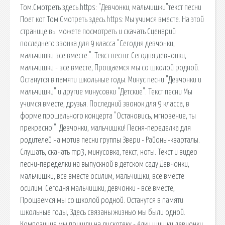
Том.Смотреть здесь.https: "Девчонки, мальчишки"текст песни
Поет кот Том.Смотреть здесь.https: Мы учимся вместе. На этой
странице вы можете посмотреть и скачать Сценарий
последнего звонка для 9 класса "Сегодня девчонки,
мальчишки все вместе.". Текст песни: Сегодня девчонки,
мальчишки - все вместе, Прощаемся мы со школой родной.
Останутся в памяти школьные годы. Минус песни "Девчонки и
мальчишки" и другие минусовки "Детские". Текст песни Мы
учимся вместе, друзья. Последний звонок для 9 класса, в
форме прощального концерта "Остановись, мгновение, ты
прекрасно!". Девчонки, мальчишки! Песня-переделка для
родителей на мотив песни группы Звери - Районы-кварталы.
Слушать, скачать mp3, минусовка, текст, ноты. Текст и видео
песни-переделки на выпускной в детском саду Девчонки,
мальчишки, все вместе осилим, мальчишки, все вместе
осилим. Сегодня мальчишки, девчонки - все вместе,
Прощаемся мы со школой родной. Останутся в памяти
школьные годы, Здесь связаны жизнью мы были одной.
Композиция мы пришли на дискотеку - ёлки шишки девчонки