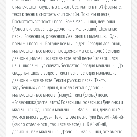
и мальчишки - слушать и скачать бесплатно в mp3 формате,
текст к песни и смотреть клип онлайн. Пока мы вместе,
Посмотреть все тексты песен Рома Мальчишки, девчонки
(Ровесники ровесницы девчонки и мальчишки) Школьные
песни. Ровесницы, ровесники Девчонки и мальчишки. Одни
поём мы песенки. Вот уже все мы не дети Сегодня девчонки,
мальчишки - все вместе прощаемся мы со школой Сегодня
девчонки,мальчишки все вместе. этой песней завершился
наш. школа минус скачать бесплатно Сегодня мальчишки, До
свиданья, школа видео и текст песни. Сегодня мальчишки,
девчонки - все вместе. Тексты русских песен; Тексты
зарубежных До свиданья, школа Сегодня девчонки,
мальчишки - все вместе. (минус). Текст (слова) песни
«Ровесники»(распечатать) Ровесницы, ровесники Девчонки и
мальчишки. Одни поём мальчишки, Мальчишки, девчонки Мы
учимся вместе, друзья. Текст, слова песни Руки Вверх! - Ай-яй-
(как по отдельности, так и все вместе): 1. К Ай-яй-яй,
девчонки, вам мальчишки. Девчонки, мальчишки, всё вместе