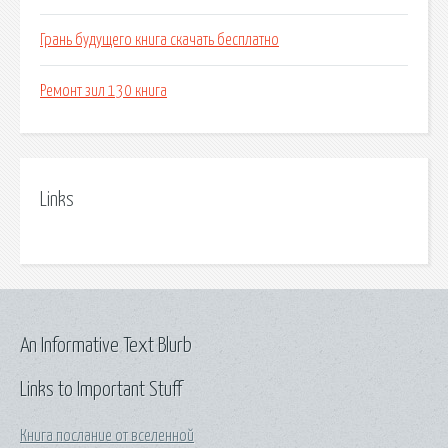
Грань будущего книга скачать бесплатно
Ремонт зил 130 книга
Links
An Informative Text Blurb
Links to Important Stuff
Книга послание от вселенной