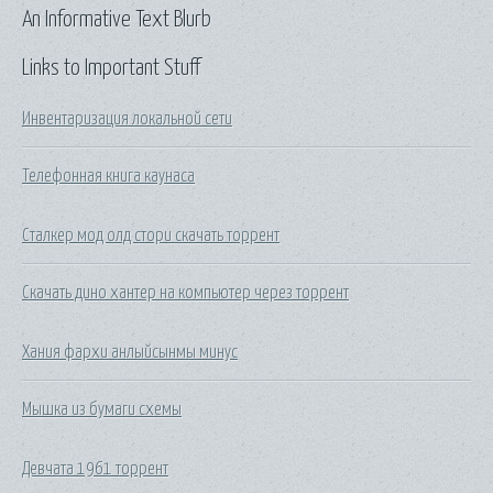
An Informative Text Blurb
Links to Important Stuff
Инвентаризация локальной сети
Телефонная книга каунаса
Сталкер мод олд стори скачать торрент
Скачать дино хантер на компьютер через торрент
Хания фархи анлыйсынмы минус
Мышка из бумаги схемы
Девчата 1961 торрент