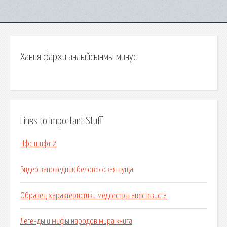
Хания фархи анлыйсынмы минус
Links to Important Stuff
Нфс шифт 2
Видео заповедник беловежская пуща
Образец характеристики медсестры анестезиста
Легенды и мифы народов мира книга