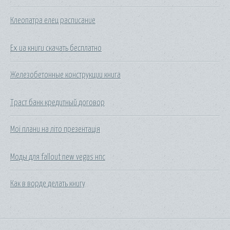
Клеопатра елец расписание
Ех ua книги скачать бесплатно
Железобетонные конструкции книга
Траст банк кредитный договор
Мої плани на літо презентація
Моды для fallout new vegas нпс
Как в ворде делать книгу