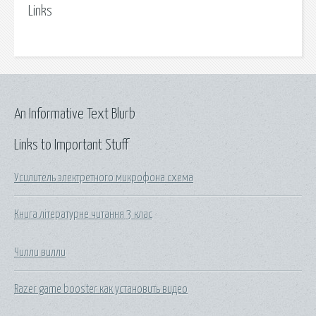
Links
An Informative Text Blurb
Links to Important Stuff
Усилитель электретного микрофона схема
Книга літературне читання 3 клас
Чилли вилли
Razer game booster как установить видео