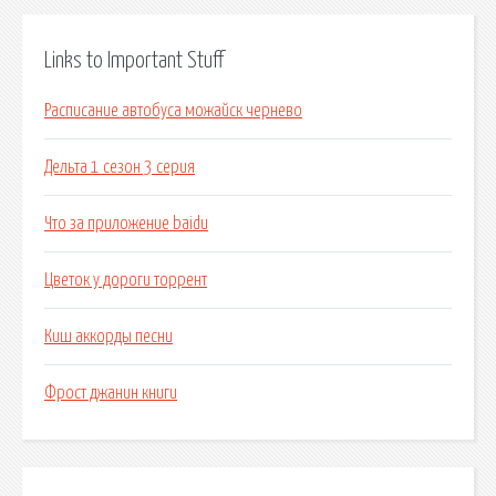
Links to Important Stuff
Расписание автобуса можайск чернево
Дельта 1 сезон 3 серия
Что за приложение baidu
Цветок у дороги торрент
Киш аккорды песни
Фрост джанин книги