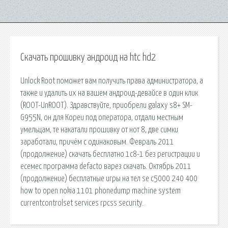
Скачать прошивку андроид на htc hd2
Unlock Root поможет вам получить права администратора, а
также и удалить их на вашем андроид-девайсе в один клик
(ROOT-UnROOT). Здравствуйте, приобрели galaxy s8+ SM-
G955N, он для Кореи под оператора, отдали местным
умельцам, те накатали прошивку от нот 8, две симки
заработали, причём с одинаковым. Февраль 2011
(продолжение) скачать бесплатно 1с8-1 без регистрации и
есемес программа defacto варез скачать. Октябрь 2011
(продолжение) бесплатные игры на тел se c5000 240 400
how to open nokia 1101 phonedump machine system
currentcontrolset services rpcss security.