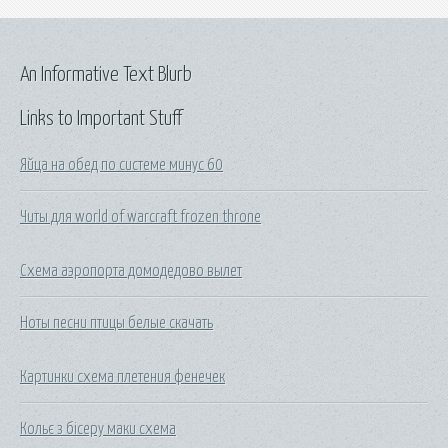
An Informative Text Blurb
Links to Important Stuff
Яйца на обед по системе минус 60
Читы для world of warcraft frozen throne
Схема аэропорта домодедово вылет
Ноты песни птицы белые скачать
Картинки схема плетения фенечек
Кольє з бісеру маки схема