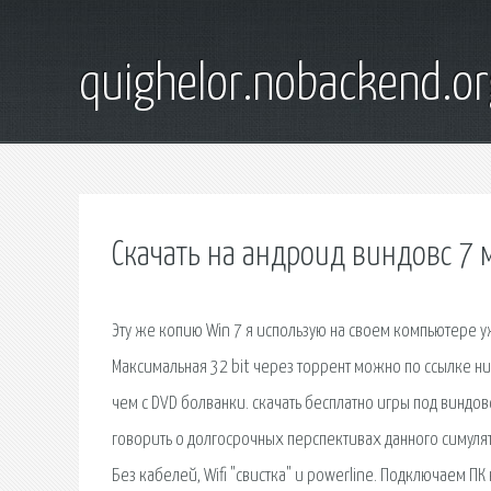
quighelor.nobackend.or
Скачать на андроид виндовс 7
Эту же копию Win 7 я использую на своем компьютере у
Максимальная 32 bit через торрент можно по ссылке н
чем с DVD болванки. скачать бесплатно игры под виндовс
говорить о долгосрочных перспективах данного симулят
Без кабелей, Wifi "свистка" и powerline. Подключаем ПК