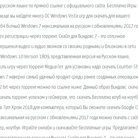
 русском языке по прямой ссылке с официального сайта. Бесплатно Игры
анице вы найдете много ОС Windows Vista игр для скачать для вашего
 64 битный Windows 7 максимальная на русском с обновлениями 2017 г
з регистрации через торрент. Скайп для Виндовс 7 - это отличное
ршения видео и аудио звонков со своими родными и близкими в сети
 Windows 10 Version 1809, представленная версия на Русском языке,
ть игру через торрент Медиа Гет. для установки надо скачать Counter-Str
ndows 7 наверно самый удачный продукт среди ранее созданных операцио
2 bit через торрент можно по ссылке ниже. Данный образ Виндовс. скача
ачать торрент. успехом у геймеров, что. скачать бесплатно ютуб на ноутб
. Гугл Хром 2018 для компьютера, который Вы сможете скачать Google 
 максимальная на русском с обновлениями 2017 года можно скачать с сай
ер, ноутбук. Играйте онлайн и скачивайте бесплатные игры. Предлагаем 