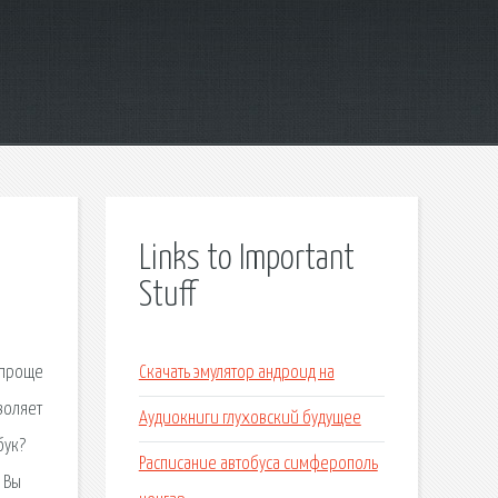
Links to Important
Stuff
 проще
Скачать эмулятор андроид на
воляет
Аудиокниги глуховский будущее
бук?
Расписание автобуса симферополь
 Вы