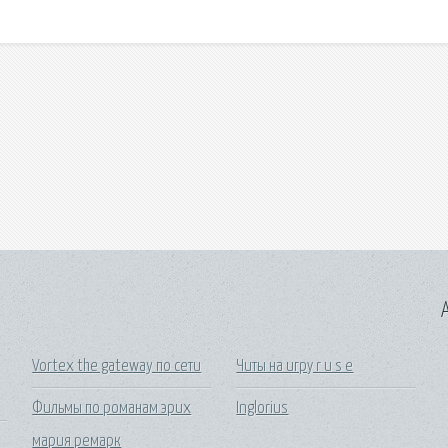
A
Vortex the gateway по сети
Читы на игру r u s e
Фильмы по романам эрих
Inglorius
мария ремарк