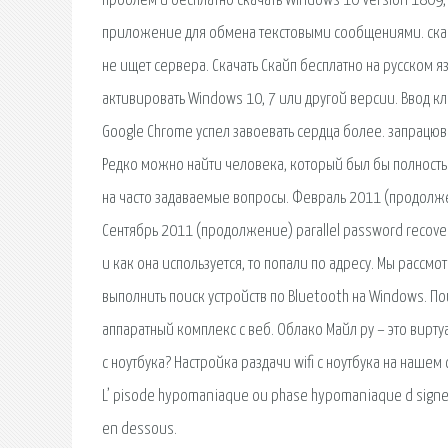
проблем и бесплатно скачать Windows 10 Version 1809, 
приложение для обмена текстовыми сообщениями. скач
не ищет сервера. Скачать Скайп бесплатно на русском я
активировать Windows 10, 7 или другой версии. Ввод к
Google Chrome успел завоевать сердца более. запрацювал
Редко можно найти человека, который был бы полностью
на часто задаваемые вопросы. Февраль 2011 (продолже
Сентябрь 2011 (продолжение) parallel password recover
и как она используется, то попали по адресу. Мы рассмо
выполнить поиск устройств по Bluetooth на Windows. П
аппаратный комплекс с веб. Облако Майл ру – это вирту
с ноутбука? Настройка раздачи wifi с ноутбука на нашем 
L’ pisode hypomaniaque ou phase hypomaniaque d signe 
en dessous.