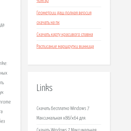
чонгар
Геометрии даш полная версия
скачать на пк
ода
Скачать карту красивого спавна
Расписание маршрутки винница
ike:
нных
ть
Links
ук
Chrome
Скачать бесплатно Windows 7
та
Максимальная x86/x64 для.
без
Скачать Windows 7 Максимальная