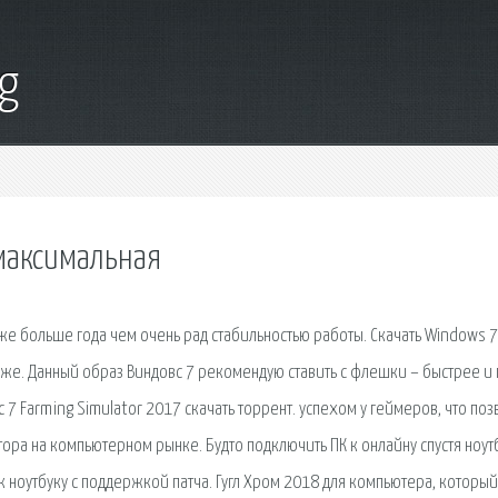
g
 максимальная
же больше года чем очень рад стабильностью работы. Скачать Windows 7
иже. Данный образ Виндовс 7 рекомендую ставить с флешки – быстрее и
 7 Farming Simulator 2017 скачать торрент. успехом у геймеров, что поз
ора на компьютерном рынке. Будто подключить ПК к онлайну спустя ноут
 к ноутбуку с поддержкой патча. Гугл Хром 2018 для компьютера, который