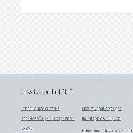
Links to Important Stuff
Стропильная система
Скачать драйвера для
вальмовой крыши с эркером
принтера oki b431dn
схема
Минусовка тимур рахманов