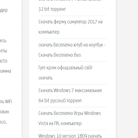
32 bit торрент.
ндер
Скачать ферму симулятор 2017 на
компьютер.
есь.
скачать бесплатно ютуб на ноутбук -
веты
Скачать бесплатно без.
acto.
Гугл хром официальный сайт
грамма
скачать.
Cкачать Windows 7 максимальная
64 bit русский торрент.
ть WiFi
рован.
Скачать бесплатно Игры Windows
ous,
Vista на ПК, компьютер.
Windows 10 version 1809 скачать