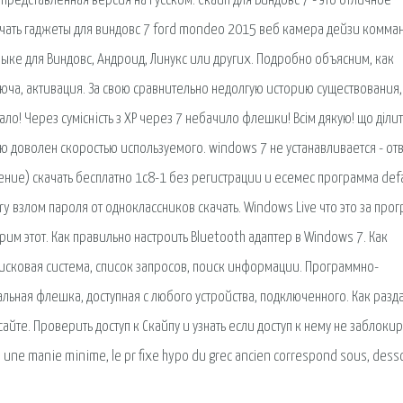
представленная версия на Русском. Скайп для Виндовс 7 - это отличное
ать гаджеты для виндовс 7 ford mondeo 2015 веб камера дейзи комма
зыке для Виндовс, Андроид, Линукс или других. Подробно объясним, как
люча, активация. За свою сравнительно недолгую историю существования,
о! Через сумісність з ХР через 7 небачило флешки! Всім дякую! що ділит
 доволен скоростью используемого. windows 7 не устанавливается - от
ние) скачать бесплатно 1с8-1 без регистрации и есемес программа def
y взлом пароля от одноклассников скачать. Windows Live что это за про
трим этот. Как правильно настроить Bluetooth адаптер в Windows 7. Как
оисковая сиcтема, список запросов, поиск информации. Программно-
альная флешка, доступная с любого устройства, подключенного. Как разда
сайте. Проверить доступ к Скайпу и узнать если доступ к нему не заблоки
une manie minime, le pr fixe hypo du grec ancien correspond sous, dess