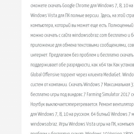
сможете скачать Google Chrome для Windows 7, 8, 10 на
Windows Vista для ПК полные версии. Здесь, на этой стр
компьютера, который вы может еще есть. Полноценный
можно скачать с сайта windowsobraz.com бесплатно и бе
приложение для обмена текстовыми сообщениями, сове
интернет. Предлагаем без проблем и бесплатно скачать
поддерживает обе разрядности, как x64 так Как установи
Global Offensive торрент через клиента MediaGet. Wi
систем от компании. Скачать Windows 7 Максимальная 3
бесплатно игры под виндовс 7 Farming Simulator 2017 ск
Ноутбук выключаетсяперегревается. Ремонт вентилятора
для Windows 7, 8, 10 на русском. 64 битный Windows 7
windowsobraz. Игры Windows Vista игры на ПК, компьют