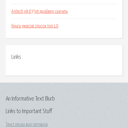
A4tech pk 635m драйвер скачать
Книги ужасов список топ 10
Links
An Informative Text Blurb
Links to Important Stuff
Текст песни вор петлюра