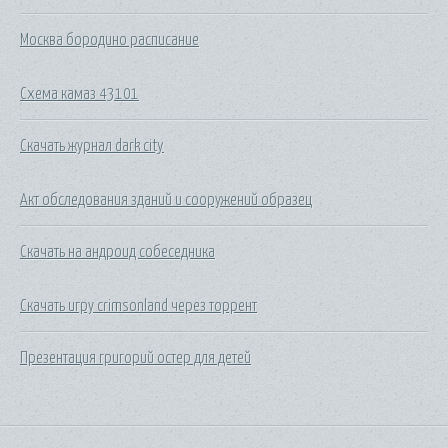
Москва бородино расписание
Схема камаз 43101
Скачать журнал dark city
Акт обследования зданий и сооружений образец
Скачать на андроид собеседника
Скачать игру crimsonland через торрент
Презентация григорий остер для детей