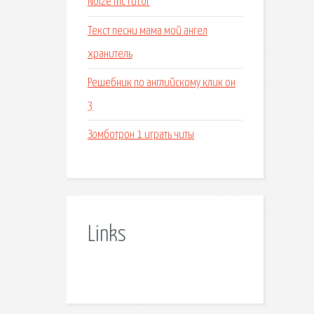
Noize mc rutor
Текст песни мама мой ангел
хранитель
Решебник по английскому клик он
3
Зомботрон 1 играть читы
Links