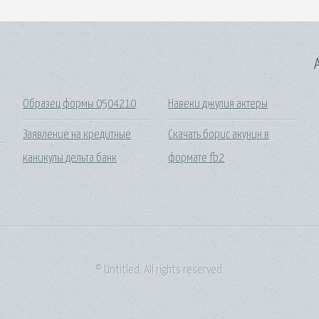
A
Образец формы 0504210
Навеки джулия актеры
Заявление на кредитные
Скачать борис акунин в
каникулы дельта банк
формате fb2
© Untitled. All rights reserved.