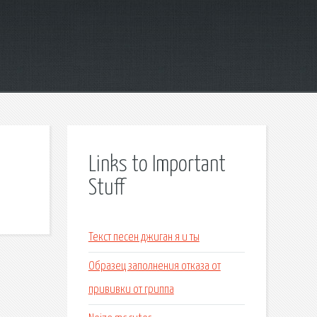
Links to Important
Stuff
Текст песен джиган я и ты
Образец заполнения отказа от
прививки от гриппа