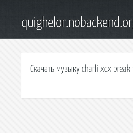
quighelor.nobackend.or
Скачать музыку charli xcx break 