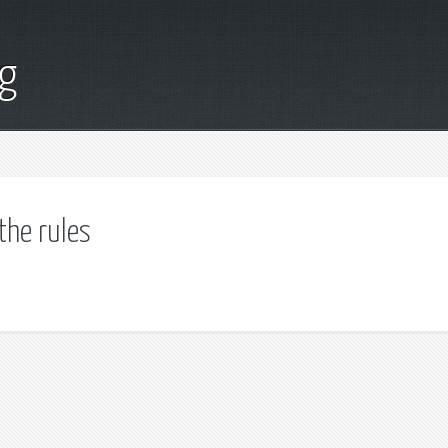
g
the rules