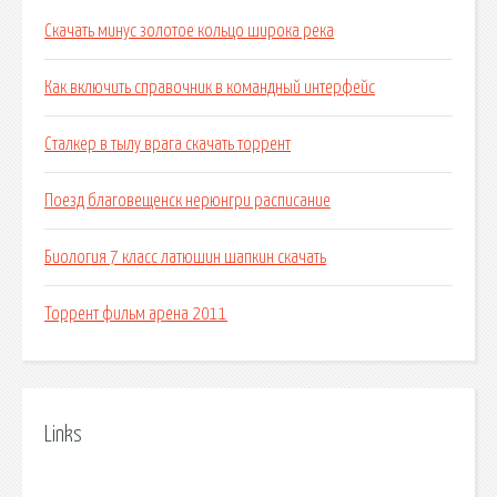
Скачать минус золотое кольцо широка река
Как включить справочник в командный интерфейс
Сталкер в тылу врага скачать торрент
Поезд благовещенск нерюнгри расписание
Биология 7 класс латюшин шапкин скачать
Торрент фильм арена 2011
Links