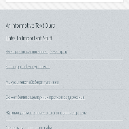
An Informative Text Blurb
Links to Important Stuff
Электрички расписание краматорск
Feeling good минус и текст
Минус и текст айсберг пугачева
Сюжет балета щелкунчик краткое содержание
Журнал учета технического состояния агрегата
Скачать лучшие песни гуфа