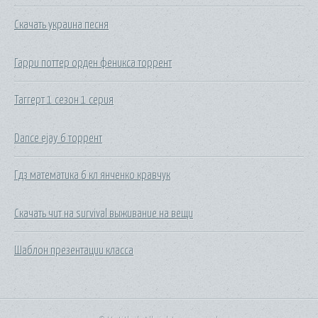
Скачать украина песня
Гарри поттер орден феникса торрент
Таггерт 1 сезон 1 серия
Dance ejay 6 торрент
Гдз математика 6 кл янченко кравчук
Скачать чит на survival выживание на вещи
Шаблон презентации класса