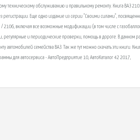
ому техническому обслуживанию и правильному ремонту. Книга ВАЗ 210
ез регистрации. Еще одно издание из серии "Своими силами", посвященн
3 / 2106, включая все возможные модификации (в том числе с газобалл
ии, регулярные и периодические проверки, помощь в дороге. В данном р
у автомобилей семейства ВАЗ. Так же тут можно скачать эти книги. Кни
аммы для автосервиса - АвтоПредприятие 10, АвтоКаталог 42 2017,