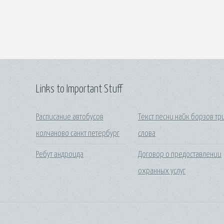
Links to Important Stuff
Расписание автобусов
Текст песни найк борзов тр
колчаново санкт петербург
слова
Ребут андроида
Договор о предоставлении
охранных услуг