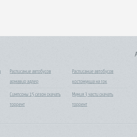
A
и
Расписание автобусов
Расписание автобусов
армавир адлер
костомукша на гок
Симпсоны 15 сезон скачать
Мумия 3 части скачать
торрент
торрент