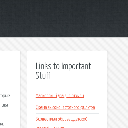
Links to Important
Stuff
оторые
Маяковский два дня отзывы
стика
Схема высокочастотного фильтра
Бизнес план образец детской
я,