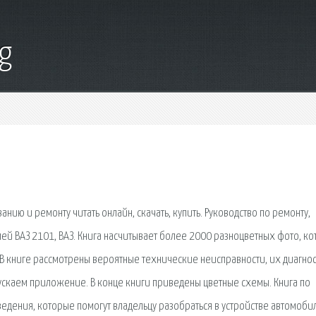
g
нию и ремонту читать онлайн, скачать, купить. Руководство по ремонту,
й ВАЗ 2101, ВАЗ. Книга насчитывает более 2000 разноцветных фото, к
В книге рассмотрены вероятные технические неисправности, их диагно
апускаем приложение. В конце книги приведены цветные схемы. Книга по
едения, которые помогут владельцу разобраться в устройстве автомобил