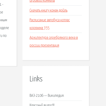
игровой комнаты
1 -
Скачать книгу конан дойль
ое
Расписание автобуса котлас
онным
коряжма 355
азделе
ги по
Архитектура серебряного века в
россии презентация
Links
ВАЗ-2106 — Википедия.
Классный видос!!!.