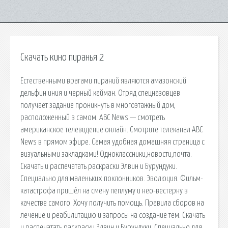
Скачать кино пиранья 2
Естественными врагами пираний являются амазонский
дельфин иния и черный кайман. Отряд спецназовцев
получает задание проникнуть в многоэтажный дом,
расположенный в самом. ABC News — смотреть
американское телевидение онлайн. Смотрите телеканал ABC
News в прямом эфире. Самая удобная домашняя страница с
визуальными закладками! Одноклассники,новости,почта.
Скачать и распечатать раскраски Элвин и Бурундуки.
Специально для маленьких поклонников. Эволюция. Фильм-
катастрофа пришёл на смену пеплуму и нео-вестерну в
качестве самого. Хочу получить помощь. Правила сборов на
лечение и реабилитацию и запросы на создание тем. Скачать
и распечатать раскраски Элвин и Бурундуки. Специально для