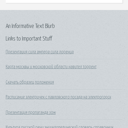
An Informative Text Blurb
Links to Important Stuff
Презентация сила ампера сила лоренца
Карта москвы и московской области навител торрент
Скачать образец положения
Расписание электричек с павловского посада на электрогорск
Презентация пропаганда зож
Культура русской речи энциклопедический словарь справочник