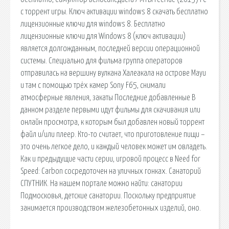
с торрент игры. Ключ активации windows 8 скачать бесплатно
лицензионные ключи для windows 8. Бесплатно
лицензионные ключи для Windows 8 (ключ активации)
является долгожданным, последней версии операционной
системы. Специально для фильма группа операторов
отправилась на вершину вулкана Халеакала на острове Мауи
и там с помощью трёх камер Sony F65, снимали
атмосферные явления, закаты Последние добавленные В
данном разделе первыми идут фильмы для скачивания или
онлайн просмотра, к которым был добавлен новый торрент
файл и/или плеер. Кто-то считает, что приготовление пищи –
это очень легкое дело, и каждый человек может им овладеть.
Как и предыдущие части серии, игровой процесс в Need for
Speed: Carbon сосредоточен на уличных гонках. Санаторий
СПУТНИК. На нашем портале можно найти: санатории
Подмосковья, детские санатории. Поскольку предприятие
занимается производством железобетонных изделий, оно.