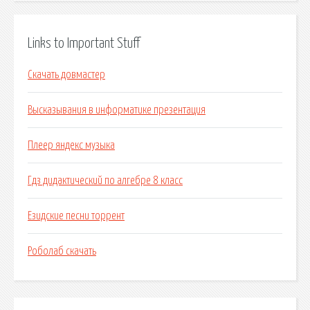
Links to Important Stuff
Скачать довмастер
Высказывания в информатике презентация
Плеер яндекс музыка
Гдз дидактический по алгебре 8 класс
Езидские песни торрент
Роболаб скачать