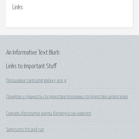
Links
An Informative Text Blurb
Links to Important Stuff
Прошивка samsung galaxy ace 4
Понятие и сущность государства признаки государства шпаргалка
Скачать бесплатно карты беларуси на навител
Simpsons hit and run