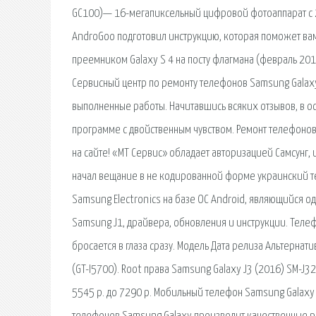
GC100)— 16-мегапиксельный цифровой фотоаппарат с 2
AndroGoo подготовил инструкцию, которая поможет вам 
преемником Galaxy S 4 на посту флагмана (февраль 201
Сервисный центр по ремонту телефонов Samsung Galax
выполненные работы. Начитавшись всяких отзывов, в ос
программе с двойственным чувством. Ремонт телефонов
на сайте! «МТ Сервис» обладает авторизацией Самсунг, и
начал вещание в не кодированной форме украинский те
Samsung Electronics на базе ОС Android, являющийся о
Samsung J1, драйвера, обновления и инструкции. Теле
бросается в глаза сразу. Модель Дата релиза Альтернат
(GT-I5700). Root права Samsung Galaxy J3 (2016) SM-J32
5545 р. до 7290 р. Мобильный телефон Samsung Galaxy