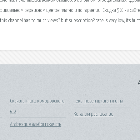
монты. Начитавшись всяких отзывов, в основном, отрицательных, сдава
ициальном сервисном центре платно и по гарантии. Скидка 5% на сайте
this channel has to much views? but subscription? rate is very low, its hurt
A
Скачать книги комаровского
Текст песен джиган я и ты
е о
Когалым расписание
Arabesque альбом скачать