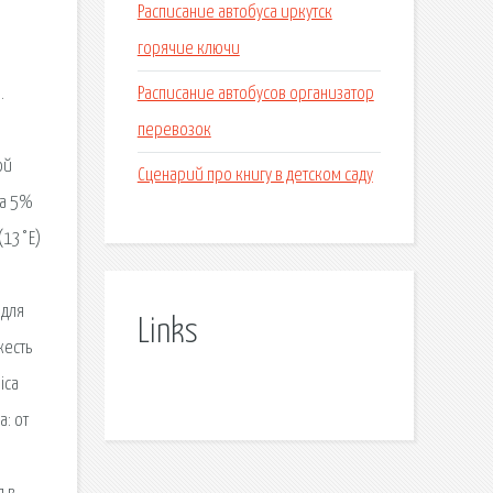
Расписание автобуса иркутск
горячие ключи
Расписание автобусов организатор
.
перевозок
ой
Сценарий про книгу в детском саду
ка 5%
(13°E)
 для
Links
жесть
ica
а: от