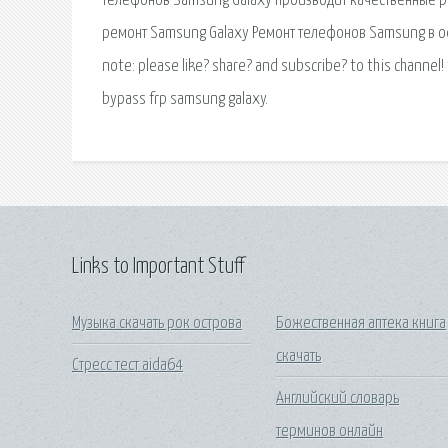
телефонов Samsung Galaxy производит качественные ре
ремонт Samsung Galaxy Ремонт телефонов Samsung в оф
note: please like? share? and subscribe? to this channel! 
bypass frp samsung galaxy.
Links to Important Stuff
Музыка скачать рок острова
Божественная аптека книга
скачать
Стресс тест aida64
Английский словарь
терминов онлайн