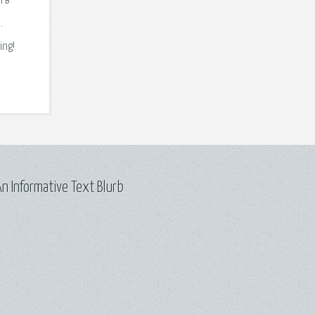
л в
.
ing!
n Informative Text Blurb