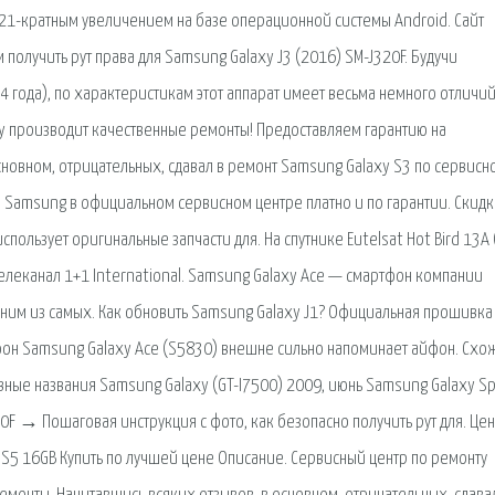
1-кратным увеличением на базе операционной системы Android. Сайт
получить рут права для Samsung Galaxy J3 (2016) SM-J320F. Будучи
4 года), по характеристикам этот аппарат имеет весьма немного отличий
y производит качественные ремонты! Предоставляем гарантию на
новном, отрицательных, сдавал в ремонт Samsung Galaxy S3 по сервисн
 Samsung в официальном сервисном центре платно и по гарантии. Скид
спользует оригинальные запчасти для. На спутнике Eutelsat Hot Bird 13A 
леканал 1+1 International. Samsung Galaxy Ace — смартфон компании
дним из самых. Как обновить Samsung Galaxy J1? Официальная прошивка
фон Samsung Galaxy Ace (S5830) внешне сильно напоминает айфон. Схо
ивные названия Samsung Galaxy (GT-I7500) 2009, июнь Samsung Galaxy Sp
0F → Пошаговая инструкция с фото, как безопасно получить рут для. Цен
 S5 16GB Купить по лучшей цене Описание. Сервисный центр по ремонту