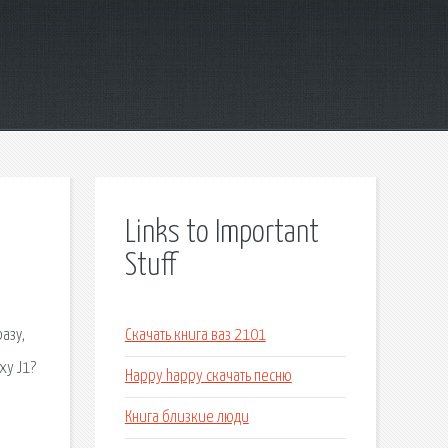
Links to Important
Stuff
азу,
Скачать книга ваз 2101
xy J1?
Happy happy скачать песню
Книга близкие люди