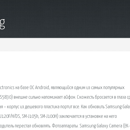
g
tronics на базе ОС Android, являющийся одним из самых популярных
S5830) внешне сильно напоминает айфон. Схожесть бросается в глаза ср
я – корпус из дешевого пластика портит все. Как обновить Samsung Gala
120F/H/DS, SM-J105h, SM-J100H) заключается в установке на него
одитель перестал обновлять. Фотоаппараты. Samsung Galaxy Camera (EK-