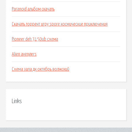
Paranoid альбом скачать
Скачать торрент игру spore космические приключения
Pioneer deh 3150ub схема
Alien avengers
Схема зала дк октябрь волжский
Links