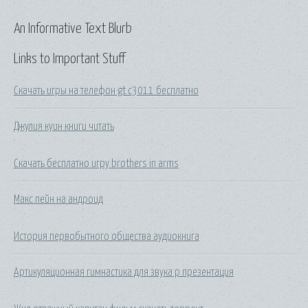
An Informative Text Blurb
Links to Important Stuff
Скачать игры на телефон gt c3011 бесплатно
Джулия куин книги читать
Скачать бесплатно игру brothers in arms
Макс пейн на андроид
История первобытного общества аудиокнига
Артикуляционная гимнастика для звука р презентация