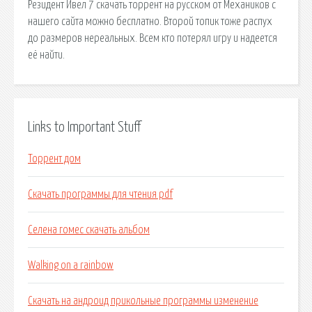
Резидент Ивел 7 скачать торрент на русском от Механиков с
нашего сайта можно бесплатно. Второй топик тоже распух
до размеров нереальных. Всем кто потерял игру и надеется
её найти.
Links to Important Stuff
Торрент дом
Скачать программы для чтения pdf
Селена гомес скачать альбом
Walking on a rainbow
Скачать на андроид прикольные программы изменение