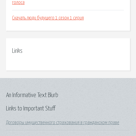
голоса
Скачать люди будущего 1 сезон 1 серия
Links
An Informative Text Blurb
Links to Important Stuff
Договоры имущественного страхования в гражданском праве