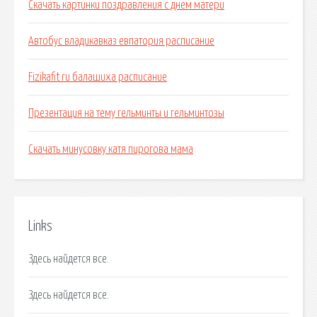
Скачать картинки поздравления с днем матери
Автобус владикавказ евпатория расписание
Fizikafit ru балашиха расписание
Презентация на тему гельминты и гельминтозы
Скачать минусовку катя пирогова мама
Links
Здесь найдется все.
Здесь найдется все.