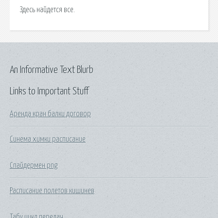
Здесь найдется все.
An Informative Text Blurb
Links to Important Stuff
Аренда кран балки договор
Синема химки расписание
Спайдермен png
Расписание полетов кишинев
Табу цикл передач