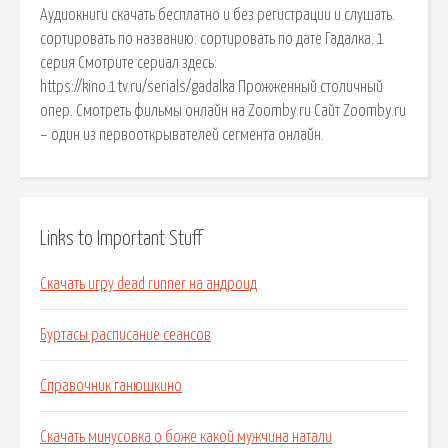
Аудиокниги скачать бесплатно и без регистрации и слушать.
сортировать по названию: сортировать по дате Гадалка. 1
серия Смотрите сериал здесь:
https://kino.1tv.ru/serials/gadalka Прожженный столичный
опер. Смотреть фильмы онлайн на Zoomby.ru Сайт Zoomby.ru
– один из первооткрывателей сегмента онлайн.
Links to Important Stuff
Скачать игру dead runner на андроид
Буртасы расписание сеансов
Справочник ганюшкино
Скачать минусовка о боже какой мужчина натали