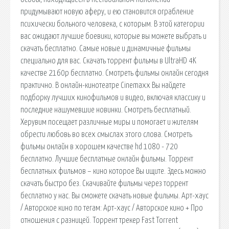
придумывают новую аферу, и ею становится ограбление
психически больного человека, с которым. В этой категории
вас ожидают лучшие боевики, которые вы можете выбрать и
скачать бесплатно. Самые новые и динамичные фильмы
специально для вас. Скачать торрент фильмы в UltraHD 4K
качестве 2160p бесплатно. Смотреть фильмы онлайн сегодня
практично. В онлайн-кинотеатре Cinemaxx Вы найдете
подборку лучших кинофильмов и видео, включая классику и
последние нашумевшие новинки. Смотреть бесплатный.
Херувим посещает различные миры и помогает и жителям
обрести любовь во всех смыслах этого слова. Смотреть
фильмы онлайн в хорошем качестве hd 1080 - 720
бесплатно. Лучшие бесплатные онлайн фильмы. Торрент
бесплатных фильмов – кино которое Вы ищите. Здесь можно
скачать быстро без. Скачивайте фильмы через торрент
бесплатно у нас. Вы сможете скачать новые фильмы. Арт-хаус
/ Авторское кино по тегам: Арт-хаус / Авторское кино + Про
отношения с разницей. Торрент трекер Fast Torrent