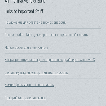
An Informative Text Blurb
Links to Important Stuff
Приложение для ответа на звонок андроид
Группа modern talking модерн токинг современный скачать
Металлоискатели в минусинске
Как разрешить установку неподписанных драйверов windows 8
Скачать музыку кира стертман это не любовь
Камиль фламмарион книги скачать
Григорий остер скачать книги