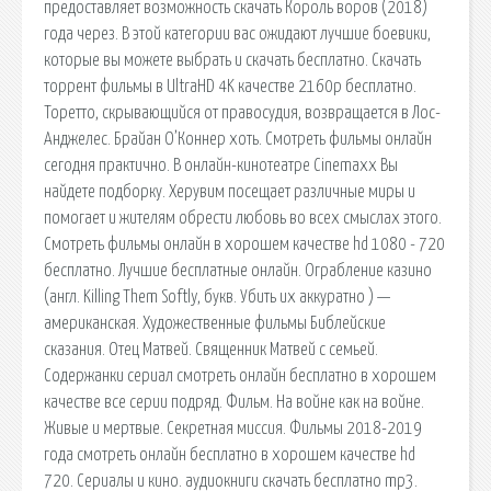
предоставляет возможность скачать Король воров (2018)
года через. В этой категории вас ожидают лучшие боевики,
которые вы можете выбрать и скачать бесплатно. Скачать
торрент фильмы в UltraHD 4K качестве 2160p бесплатно.
Торетто, скрывающийся от правосудия, возвращается в Лос-
Анджелес. Брайан О’Коннер хоть. Смотреть фильмы онлайн
сегодня практично. В онлайн-кинотеатре Cinemaxx Вы
найдете подборку. Херувим посещает различные миры и
помогает и жителям обрести любовь во всех смыслах этого.
Смотреть фильмы онлайн в хорошем качестве hd 1080 - 720
бесплатно. Лучшие бесплатные онлайн. Ограбление казино
(англ. Killing Them Softly, букв. Убить их аккуратно ) —
американская. Художественные фильмы Библейские
сказания. Отец Матвей. Священник Матвей с семьей.
Содержанки сериал смотреть онлайн бесплатно в хорошем
качестве все серии подряд. Фильм. На войне как на войне.
Живые и мертвые. Секретная миссия. Фильмы 2018-2019
года смотреть онлайн бесплатно в хорошем качестве hd
720. Сериалы и кино. аудиокниги скачать бесплатно mp3.