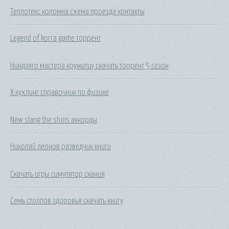
Теплотекс коломна схема проезда контакты
Legend of korra game торрент
Ниндзяго мастера кружитцу скачать торрент 5 сезон
Х кухлинг справочник по физике
New slang the shins аккорды
Николай леонов разведчик книги
Скачать игры симулятор скания
Семь столпов здоровья скачать книгу