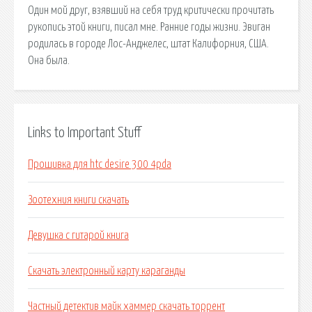
Один мой друг, взявший на себя труд критически прочитать
рукопись этой книги, писал мне. Ранние годы жизни. Эвиган
родилась в городе Лос-Анджелес, штат Калифорния, США.
Она была.
Links to Important Stuff
Прошивка для htc desire 300 4pda
Зоотехния книги скачать
Девушка с гитарой книга
Скачать электронный карту караганды
Частный детектив майк хаммер скачать торрент