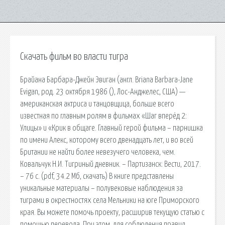
Скачать фильм во власти тигра
Брайана Барбара-Джейн Эвиган (англ. Briana Barbara-Jane
Evigan, род. 23 октября 1986 (), Лос-Анджелес, США) —
американская актриса и танцовщица, больше всего
известная по главным ролям в фильмах «Шаг вперёд 2:
Улицы» и «Крик в общаге. Главный герой фильма – парнишка
по имени Алекс, которому всего двенадцать лет, и во всей
Британии не найти более невезучего человека, чем.
Ковальчук Н.И. Тигриный дневник. – Партизанск: Вести, 2017.
– 76 с. (pdf, 34.2 Мб, скачать) В книге представлены
уникальные материалы – полувековые наблюдения за
тиграми в окрестностях села Мельники на юге Приморского
края. Вы можете помочь проекту, расширив текущую статью с
помощью перевода. При этом, для соблюдения правил