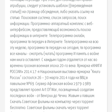
атрибуции, следует установить шаблон {{переведённая
статья}} на страницу обсуждения, либо указать ссылку на
статью. Поисковая сиcтема, список запросов, поиск
информации. Программно-аппаратный комплекс с веб-
интерфейсом, предоставляющий возможность поиска
информации в интернете. Телепрограмма онлайн,
программа тв передач в Интернете. Телепрограмма на всю
эту неделю, программа тв передач на сегодня, тв программа
все каналы - смотреть (читать) программу И память о войне
нам книга оставляет. С каждым годом отдаляется от нас во
времени грозная военная эпоха 20-го века. Ярмарка «КНИГИ
РОССИИ» 2014 17-я Национальная выставка-ярмарка "Книги
России" состоится 26 – 30 марта 2014 года на ВВЦ в
павильоне №69. Сервер Афганская война 1979-1989
представляет проект Art Of War, посвященный солдатам
последних войн - от Венгрии до Чечни. Живым и павшим.
Скачать Советские фильмы на компьютер через торрент
бесплатно. Советские фильмы скачать через торрент