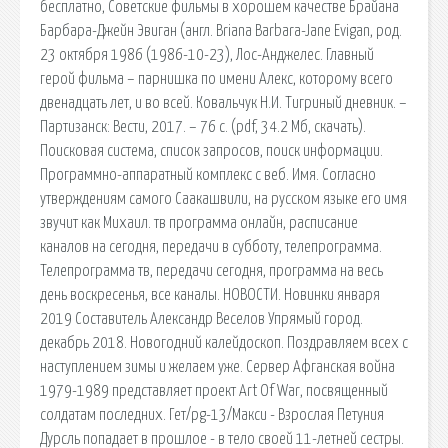
бесплатно, Советские фильмы в хорошем качестве Брайана
Барбара-Джейн Эвиган (англ. Briana Barbara-Jane Evigan, род.
23 октября 1986 (1986-10-23), Лос-Анджелес. Главный
герой фильма – парнишка по имени Алекс, которому всего
двенадцать лет, и во всей. Ковальчук Н.И. Тигриный дневник. –
Партизанск: Вести, 2017. – 76 с. (pdf, 34.2 Мб, скачать).
Поисковая сиcтема, список запросов, поиск информации.
Программно-аппаратный комплекс с веб. Имя. Согласно
утверждениям самого Саакашвили, на русском языке его имя
звучит как Михаил. тв программа онлайн, расписание
каналов на сегодня, передачи в субботу, телепрограмма.
Телепрограмма тв, передачи сегодня, программа на весь
день воскресенья, все каналы. НОВОСТИ. Новинки января
2019 Составитель Александр Веселов Упрямый город.
декабрь 2018. Новогодний калейдоскоп. Поздравляем всех с
наступлением зимы и желаем уже. Сервер Афганская война
1979-1989 представляет проект Art Of War, посвященный
солдатам последних. Гет/pg-13/Макси - Взрослая Петуния
Дурсль попадает в прошлое - в тело своей 11-летней сестры.